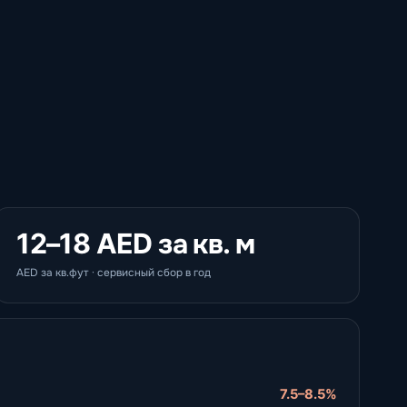
12–18 AED за кв. м
AED за кв.фут · сервисный сбор в год
я
7.5–8.5%