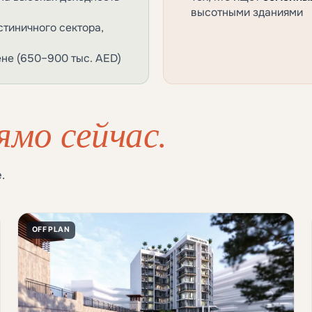
высотными зданиями
стиничного сектора,
ене (650–900 тыс. AED)
ямо сейчас.
.
OFF PLAN