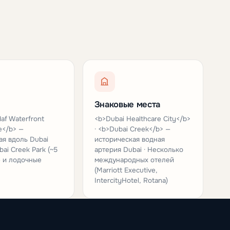
Знаковые места
af Waterfront
<b>Dubai Healthcare City</b>
e</b> —
· <b>Dubai Creek</b> —
я вдоль Dubai
историческая водная
bai Creek Park (~5
артерия Dubai · Несколько
- и лодочные
международных отелей
(Marriott Executive,
IntercityHotel, Rotana)