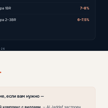
ра 1BR
7–8%
ира 2–3BR
6–7.5%
-26
.
е, если вам нужно —
й комплекс с виллами
, — Al Jaddaf застроен