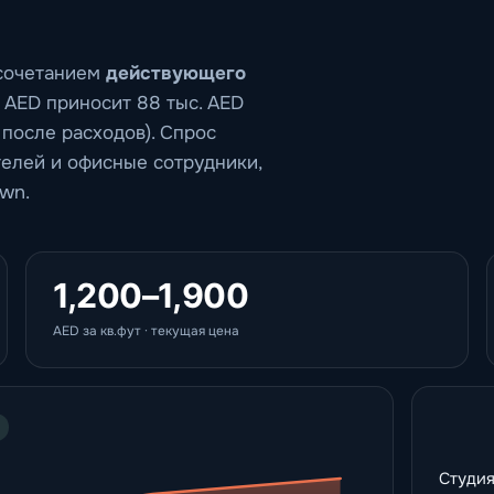
 сочетанием
действующего
лн AED приносит 88 тыс. AED
 после расходов). Спрос
телей и офисные сотрудники,
wn.
1,200–1,900
AED за кв.фут · текущая цена
Студи