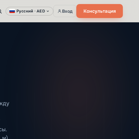
Консультация
Вход
Русский ·
AED
ежду
сы.
 м)