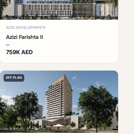
AZIZI DEVELOPMENTS
Azizi Farishta II
от
759K AED
OFF PLAN