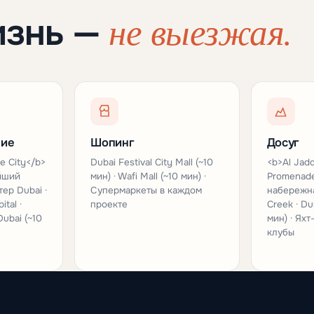
не выезжая.
изнь —
ние
Шопинг
Досуг
e City</b>
Dubai Festival City Mall (~10
<b>Al Jadd
ейший
мин) · Wafi Mall (~10 мин) ·
Promenad
ер Dubai ·
Супермаркеты в каждом
набережна
ital ·
проекте
Creek · Du
Dubai (~10
мин) · Яхт
клубы