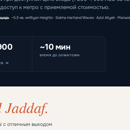
 доступ к метро с приемлемой стоимостью.
щадь
~5,5 кв. км
Riyan Heights · Sobha Hartland Waves · Azizi Aliyah · Manaze
900
~10 мин
ВРЕМЯ ДО DOWNTOWN
КВ. М
l Jaddaf.
ai с отличным выходом