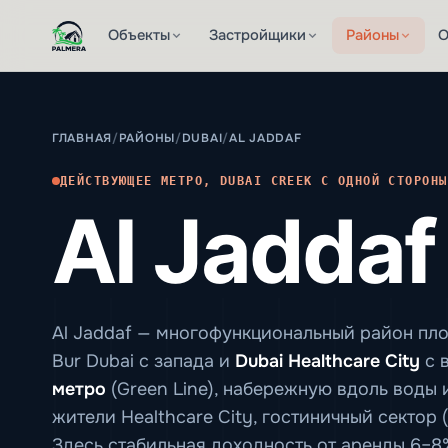
Объекты
Застройщики
Районы
О
ГЛАВНАЯ
/
РАЙОНЫ
/
DUBAI
/
AL JADDAF
ДЕЙСТВУЮЩЕЕ МЕТРО, DUBAI CREEK С ОДНОЙ СТОРОНЫ
Al Jaddaf
Al Jaddaf — многофункциональный район пло
Bur Dubai с запада и
Dubai Healthcare City
с 
метро
(Green Line), набережную вдоль воды
жители Healthcare City, гостиничный сектор (M
Здесь стабильная доходность от аренды 6–8%