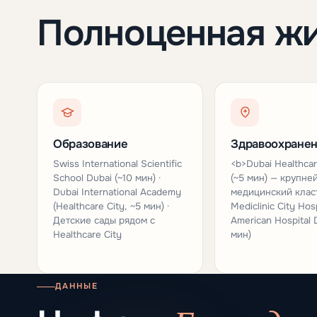
Полноценная ж
Образование
Здравоохране
Swiss International Scientific
<b>Dubai Healthcar
School Dubai (~10 мин) ·
(~5 мин) — крупн
Dubai International Academy
медицинский класт
(Healthcare City, ~5 мин) ·
Mediclinic City Hosp
Детские сады рядом с
American Hospital 
Healthcare City
мин)
ДАННЫЕ