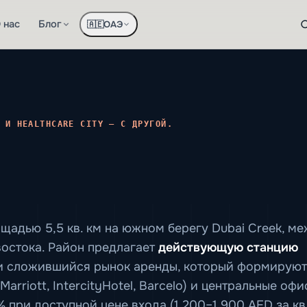
 нас
Блог
ОАЭ
🇦🇪
 И HEALTHCARE CITY — С ДРУГОЙ.
щадью 5,5 кв. км на южном берегу Dubai Creek, м
востока. Район предлагает
действующую станцию
 и сложившийся рынок аренды, который формируют
arriott, IntercityHotel, Barcelo) и центральные офи
 при доступной цене входа (1 200–1 900 AED за кв.