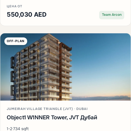
ЦЕНА ОТ
550,030 AED
Team Arcon
OFF-PLAN
JUMEIRAH VILLAGE TRIANGLE (JVT) · DUBAI
Object1 W1NNER Tower, JVT Дубай
1-2
·
734 sqft