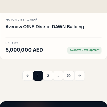
MOTOR CITY · ДУБАЙ
Avenew O1NE District DAWN Building
ЦЕНА ОТ
5,000,000 AED
Avenew Development
←
1
2
…
70
→