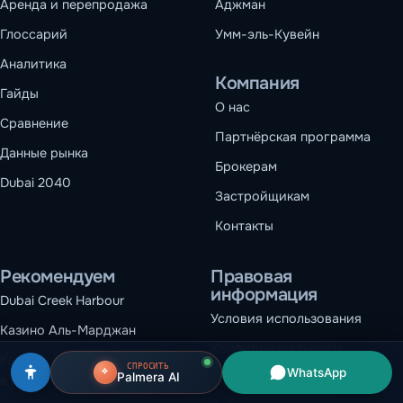
Аренда и перепродажа
Аджман
Глоссарий
Умм-эль-Кувейн
Аналитика
Компания
Гайды
О нас
Сравнение
Партнёрская программа
Данные рынка
Брокерам
Dubai 2040
Застройщикам
Контакты
Рекомендуем
Правовая
информация
Dubai Creek Harbour
Условия использования
Казино Аль-Марджан
Конфиденциальность
Коммерческая недвижимость
СПРОСИТЬ
WhatsApp
Palmera AI
Политика cookie
в Дубае