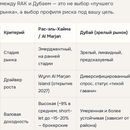
между RAK и Дубаем — это не выбор «лучшего
рынка», а выбор профиля риска под вашу цель.
Рас-эль-Хайма
Критерий
Дубай (зрелый рынок)
/ Al Marjan
Эмерджентный,
Стадия
Зрелый, ликвидный,
на ранней
рынка
предсказуемый
стадии
Wynn Al Marjan
Диверсифицированный
Драйвер
Island (открытие
спрос, статус «тихой
роста
2027)
гавани»
Высокая (~9% в
среднем; short-
Умеренная и более
Валовая
let до ~15–20%
устойчивая (зависит от
доходность
— брокерские
района)