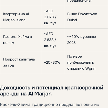
преданонсная
~AED
Квартиры на Al
Выше Downtown
3 073 /
Marjan Island
Dubai
кв. фут
~AED
Рас-эль-Хайма в
~+40% к уровню
2 838 /
целом
2023
кв. фут
По мере
Прирост капитала
~20–30%
приближения к
за год
открытию Wynn
Доходность и потенциал краткосрочной
аренды на Al Marjan
Рас-эль-Хайма традиционно предлагает одни из