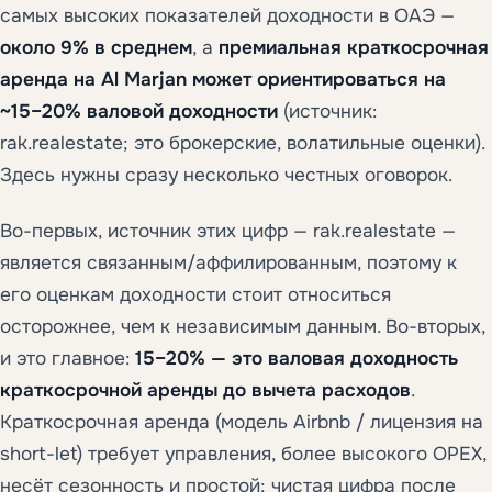
самых высоких показателей доходности в ОАЭ —
около 9% в среднем
, а
премиальная краткосрочная
аренда на Al Marjan может ориентироваться на
~15–20% валовой доходности
(источник:
rak.realestate; это брокерские, волатильные оценки).
Здесь нужны сразу несколько честных оговорок.
Во-первых, источник этих цифр — rak.realestate —
является связанным/аффилированным, поэтому к
его оценкам доходности стоит относиться
осторожнее, чем к независимым данным. Во-вторых,
и это главное:
15–20% — это валовая доходность
краткосрочной аренды до вычета расходов
.
Краткосрочная аренда (модель Airbnb / лицензия на
short-let) требует управления, более высокого OPEX,
несёт сезонность и простой; чистая цифра после