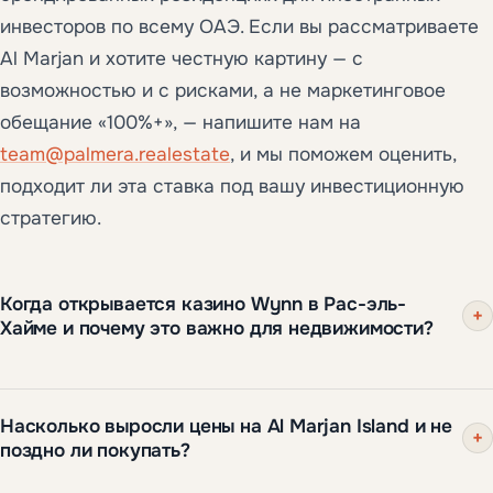
инвесторов по всему ОАЭ. Если вы рассматриваете
Al Marjan и хотите честную картину — с
возможностью и с рисками, а не маркетинговое
обещание «100%+», — напишите нам на
team@palmera.realestate
, и мы поможем оценить,
подходит ли эта ставка под вашу инвестиционную
стратегию.
Когда открывается казино Wynn в Рас-эль-
+
Хайме и почему это важно для недвижимости?
Wynn Al Marjan Island — это курорт стоимостью около
Насколько выросли цены на Al Marjan Island и не
USD 5,1 млрд с первой в ОАЭ игорной лицензией
+
поздно ли покупать?
(выдана в 2024 году), открытие которого
запланировано на весну 2027 года. Для