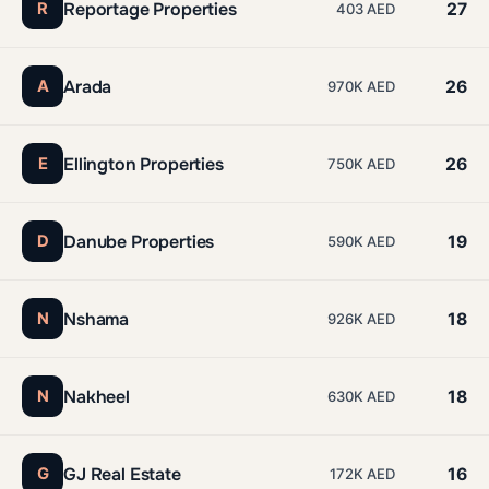
Reportage Properties
R
27
403 AED
Arada
A
26
970K AED
Ellington Properties
E
26
750K AED
Danube Properties
D
19
590K AED
Nshama
N
18
926K AED
Nakheel
N
18
630K AED
GJ Real Estate
G
16
172K AED