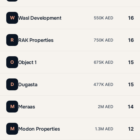
Wasl Development
W
16
550K AED
RAK Properties
R
16
750K AED
Object 1
O
15
675K AED
Dugasta
D
15
477K AED
Meraas
M
14
2M AED
Modon Properties
M
12
1.3M AED