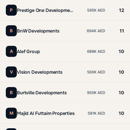
Prestige One Developments
P
12
595K AED
BnW Developments
B
11
694K AED
Alef Group
A
10
689K AED
Vision Developments
V
10
560K AED
Burtville Developments
B
10
950K AED
Majid Al Futtaim Properties
M
10
581K AED