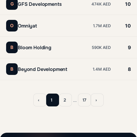
GFS Developments
G
10
474K AED
Omniyat
O
10
1.7M AED
Bloom Holding
B
9
590K AED
Beyond Development
B
8
1.4M AED
…
‹
1
2
17
›