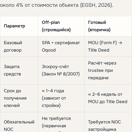
около 4% от стоимости объекта (EGSH, 2026).
Off-plan
Готовый
Параметр
(строящийся)
(вторичка)
Базовый
SPA + сертификат
MOU (Form F) →
договор
Oqood
Title Deed
Расчёт через
Защита
Эскроу-счёт
trustee при
средств
(Закон № 8/2007)
передаче
Срок до
≈ 1–4 года
≈ 2–6 недель от
получения
(зависит от
MOU до Title Deed
ключей
стройки)
Не требуется
Обязательный
Требуется NOC
(первичная
NOC
застройщика