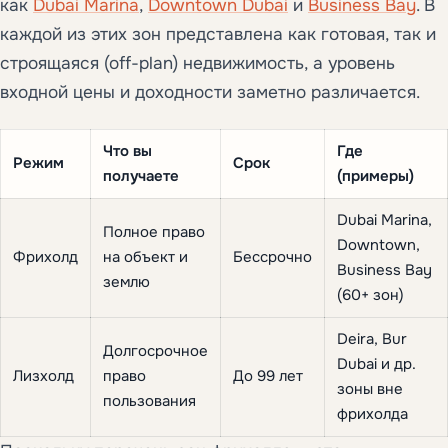
как
Dubai Marina
,
Downtown Dubai
и
Business Bay
. В
каждой из этих зон представлена как готовая, так и
строящаяся (off-plan) недвижимость, а уровень
входной цены и доходности заметно различается.
Что вы
Где
Режим
Срок
получаете
(примеры)
Dubai Marina,
Полное право
Downtown,
Фрихолд
на объект и
Бессрочно
Business Bay
землю
(60+ зон)
Deira, Bur
Долгосрочное
Dubai и др.
Лизхолд
право
До 99 лет
зоны вне
пользования
фрихолда