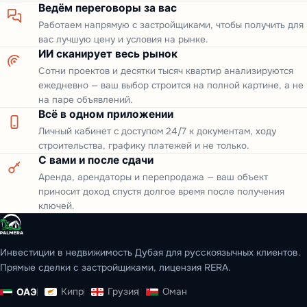
Ведём переговоры за вас
Работаем напрямую с застройщиками, чтобы получить для
вас лучшую цену и условия на рынке.
ИИ сканирует весь рынок
Сотни проектов и десятки тысяч квартир анализируются
ежедневно — ваш выбор строится на полной картине, а не
на паре объявлений.
Всё в одном приложении
Личный кабинет с доступом 24/7 к документам, ходу
строительства, графику платежей и не только.
С вами и после сдачи
Аренда, арендаторы и перепродажа — ваш объект
приносит доход спустя долгое время после получения
ключей.
Инвестиции в недвижимость Дубая для русскоязычных клиентов.
Прямые сделки с застройщиками, лицензия RERA.
Кипр
Грузия
Оман
ОАЭ