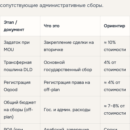
сопутствующие административные сборы.
Этап /
Что это
Ориентир
документ
Задаток при
Закрепление сделки на
≈ 10%
MOU
вторичке
стоимости
Трансферная
Основной
4% от
пошлина DLD
государственный сбор
стоимости
Регистрация
Регистрация права на
≈ 4% от
Oqood
off-plan
стоимости
Общий бюджет
≈ 7–8% от
на сборы (off-
Гос. и админ. расходы
стоимости
plan)
POA (при
Арабский, заверение
Сроки