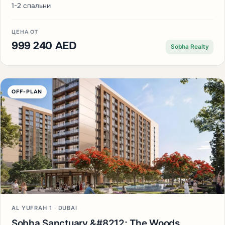
1-2 спальни
ЦЕНА ОТ
999 240 AED
Sobha Realty
OFF-PLAN
AL YUFRAH 1 · DUBAI
Sobha Sanctuary &#8212; The Woods