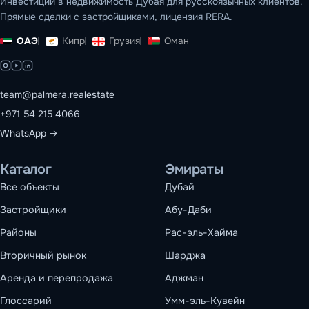
Инвестиции в недвижимость Дубая для русскоязычных клиентов.
Прямые сделки с застройщиками, лицензия RERA.
ОАЭ
Кипр
Грузия
Оман
team@palmera.realestate
+971 54 215 4066
WhatsApp →
Каталог
Эмираты
Все объекты
Дубай
Застройщики
Абу-Даби
Районы
Рас-эль-Хайма
Вторичный рынок
Шарджа
Аренда и перепродажа
Аджман
Глоссарий
Умм-эль-Кувейн