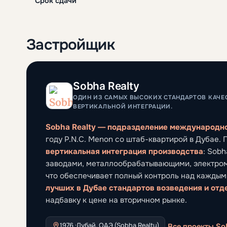
Срок сдачи
Застройщик
Sobha Realty
ОДИН ИЗ САМЫХ ВЫСОКИХ СТАНДАРТОВ КАЧЕ
ВЕРТИКАЛЬНОЙ ИНТЕГРАЦИИ.
Sobha Realty — подразделение международно
году P.N.C. Menon со штаб-квартирой в Дубае.
вертикальная интеграция производства
: Sob
заводами, металлообрабатывающими, электро
что обеспечивает полный контроль над каждым
лучших в Дубае стандартов возведения и отд
надбавку к цене на вторичном рынке.
1976 ·
Дубай, ОАЭ (Sobha Realty)
Все проекты So