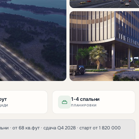
фут
1-4 спальни
ЩАДИ
ПЛАНИРОВКИ
льни · от 68 кв.фут · сдача Q4 2028 · старт от 1 820 000