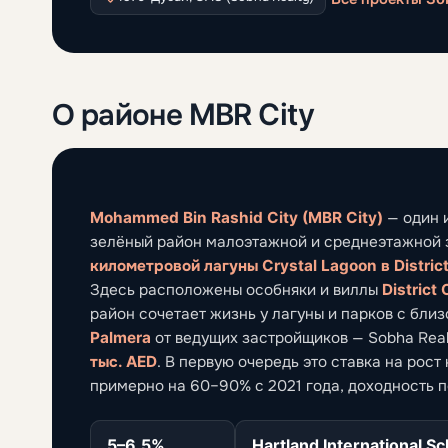
О районе MBR City
Mohammed Bin Rashid City (MBR City)
— один 
зелёный район малоэтажной и среднеэтажной 
километровой лагуны Crystal Lagoon в Distric
Здесь расположены особняки и виллы
District
район сочетает жизнь у лагуны и парков с бли
Palmera
от ведущих застройщиков — Sobha Realty,
тыс. AED
. В первую очередь это ставка на рост
примерно на 60–90% с 2021 года, доходность 
5–6.5%
Hartland International Sc