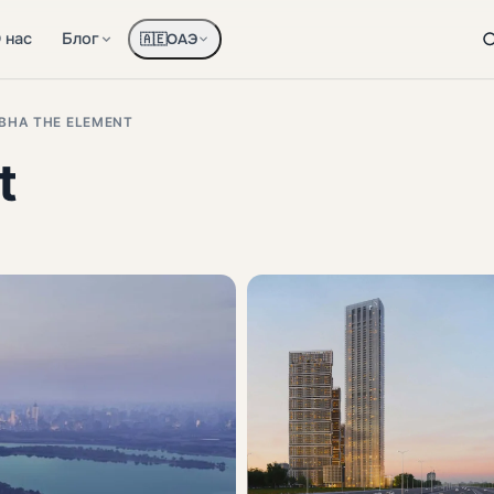
 нас
Блог
ОАЭ
🇦🇪
BHA THE ELEMENT
t