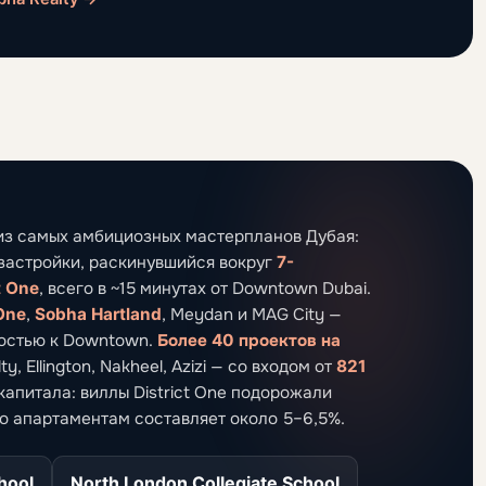
из самых амбициозных мастерпланов Дубая:
застройки, раскинувшийся вокруг
7-
t One
, всего в ~15 минутах от Downtown Dubai.
 One
,
Sobha Hartland
, Meydan и MAG City —
зостью к Downtown.
Более 40 проектов на
 Ellington, Nakheel, Azizi — со входом от
821
 капитала: виллы District One подорожали
по апартаментам составляет около 5–6,5%.
hool
North London Collegiate School