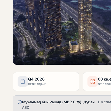
Q4 2028
68 кв.
СРОК СДАЧИ
ОТ ПЛО
Мухаммед бин Рашид (MBR City), Дубай
· 1-4 спа
AED