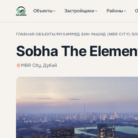
Объекты
Застройщики
Районы
О
ГЛАВНАЯ
/
ОБЪЕКТЫ
/
МУХАММЕД БИН РАШИД (MBR CITY)
/
SO
Sobha The Elemen
MBR City, Дубай