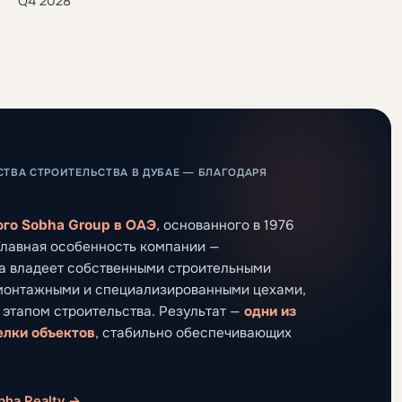
Q4 2028
СТВА СТРОИТЕЛЬСТВА В ДУБАЕ — БЛАГОДАРЯ
го Sobha Group в ОАЭ
, основанного в 1976
 Главная особенность компании —
ha владеет собственными строительными
монтажными и специализированными цехами,
 этапом строительства. Результат —
одни из
елки объектов
, стабильно обеспечивающих
bha Realty →