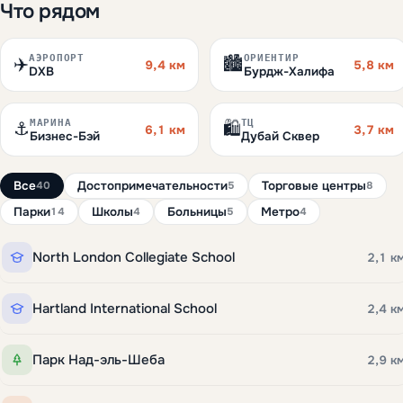
Что рядом
АЭРОПОРТ
ОРИЕНТИР
✈️
🏙️
9,4 км
5,8 км
DXB
Бурдж-Халифа
МАРИНА
ТЦ
⚓
🛍️
6,1 км
3,7 км
Бизнес-Бэй
Дубай Сквер
Все
Достопримечательности
Торговые центры
40
5
8
Парки
Школы
Больницы
Метро
14
4
5
4
North London Collegiate School
2,1 к
Hartland International School
2,4 к
Парк Над-эль-Шеба
2,9 к