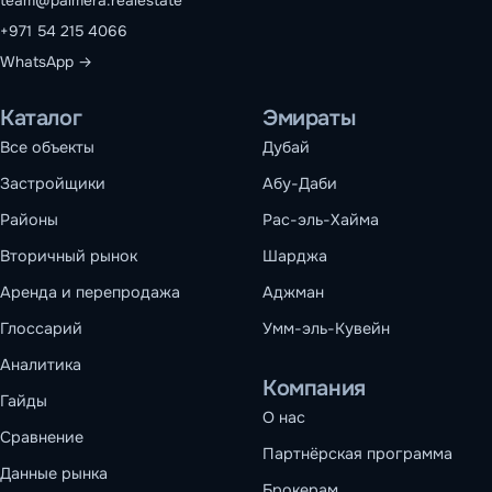
team@palmera.realestate
+971 54 215 4066
WhatsApp →
Каталог
Эмираты
Все объекты
Дубай
Застройщики
Абу-Даби
Районы
Рас-эль-Хайма
Вторичный рынок
Шарджа
Аренда и перепродажа
Аджман
Глоссарий
Умм-эль-Кувейн
Аналитика
Компания
Гайды
О нас
Сравнение
Партнёрская программа
Данные рынка
Брокерам