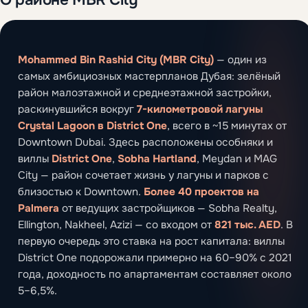
Mohammed Bin Rashid City (MBR City)
— один из
самых амбициозных мастерпланов Дубая: зелёный
район малоэтажной и среднеэтажной застройки,
раскинувшийся вокруг
7-километровой лагуны
Crystal Lagoon в District One
, всего в ~15 минутах от
Downtown Dubai. Здесь расположены особняки и
виллы
District One
,
Sobha Hartland
, Meydan и MAG
City — район сочетает жизнь у лагуны и парков с
близостью к Downtown.
Более 40 проектов на
Palmera
от ведущих застройщиков — Sobha Realty,
Ellington, Nakheel, Azizi — со входом от
821 тыс. AED
. В
первую очередь это ставка на рост капитала: виллы
District One подорожали примерно на 60–90% с 2021
года, доходность по апартаментам составляет около
5–6,5%.