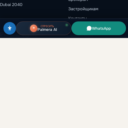
Dubai 2040
Застройщикам
Контакты
СПРОСИТЬ
WhatsApp
Palmera AI
Рекомендуем
Правовая
информация
Dubai Creek Harbour
Условия использования
Казино Аль-Марджан
Конфиденциальность
Коммерческая недвижимость
Политика cookie
в Дубае
Доступность
Al Reem Island · Абу-Даби
Настройки cookie
© 2026 Palmera Elite Real Estate Brokerage L.L.C · RERA ORN 40780 ·
LICENSE 1306924
Мы используем файлы cookie