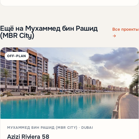
Ещё на Мухаммед бин Рашид
Все проекты
(MBR City)
→
OFF-PLAN
МУХАММЕД БИН РАШИД (MBR CITY) · DUBAI
Azizi Riviera 58