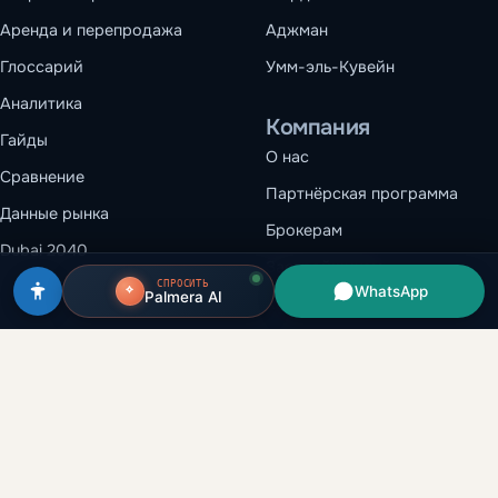
Аренда и перепродажа
Аджман
Глоссарий
Умм-эль-Кувейн
Аналитика
Компания
Гайды
О нас
Сравнение
Партнёрская программа
Данные рынка
Брокерам
Dubai 2040
Застройщикам
СПРОСИТЬ
WhatsApp
Palmera AI
Контакты
Рекомендуем
Правовая
информация
Dubai Creek Harbour
Условия использования
Казино Аль-Марджан
Конфиденциальность
Коммерческая недвижимость
Политика cookie
в Дубае