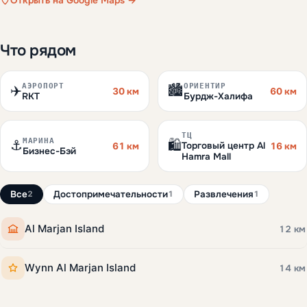
Открыть на Google Maps →
Что рядом
АЭРОПОРТ
ОРИЕНТИР
✈️
🏙️
30 км
60 км
RKT
Бурдж-Халифа
ТЦ
МАРИНА
⚓
🛍️
Торговый центр Al
61 км
16 км
Бизнес-Бэй
Hamra Mall
Все
Достопримечательности
Развлечения
2
1
1
Al Marjan Island
12 км
Wynn Al Marjan Island
14 км