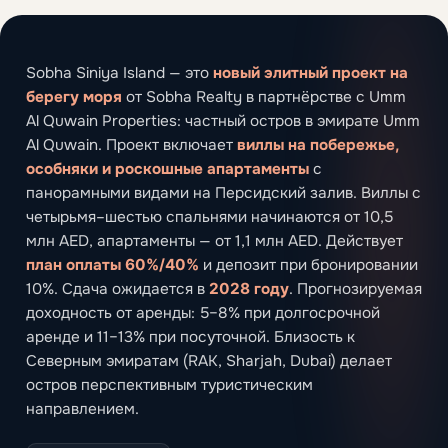
Sobha Siniya Island — это
новый элитный проект на
берегу моря
от Sobha Realty в партнёрстве с Umm
Al Quwain Properties: частный остров в эмирате Umm
Al Quwain. Проект включает
виллы на побережье,
особняки и роскошные апартаменты
с
панорамными видами на Персидский залив. Виллы с
четырьмя–шестью спальнями начинаются от 10,5
млн AED, апартаменты — от 1,1 млн AED. Действует
план оплаты 60%/40%
и депозит при бронировании
10%. Сдача ожидается в
2028 году
. Прогнозируемая
доходность от аренды: 5–8% при долгосрочной
аренде и 11–13% при посуточной. Близость к
Северным эмиратам (RAK, Sharjah, Dubai) делает
остров перспективным туристическим
направлением.