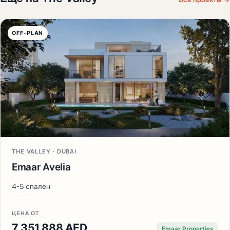
OFF-PLAN
THE VALLEY · DUBAI
Emaar Avelia
4-5 спален
ЦЕНА ОТ
7 351 888 AED
Emaar Properties