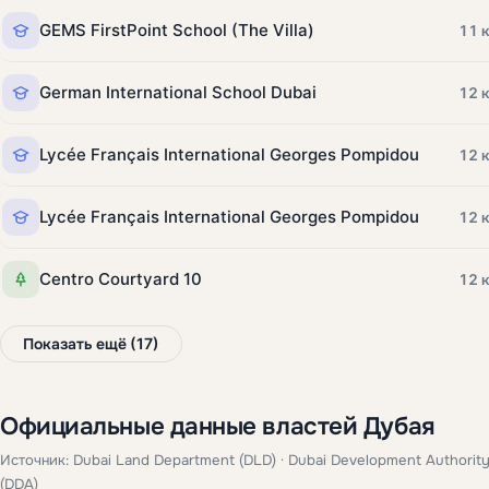
GEMS FirstPoint School (The Villa)
11 
German International School Dubai
12 
Lycée Français International Georges Pompidou
12 
Lycée Français International Georges Pompidou
12 
Centro Courtyard 10
12 
Показать ещё (17)
Официальные данные властей Дубая
Источник: Dubai Land Department (DLD) · Dubai Development Authorit
(DDA)