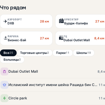
Что рядом
АЭРОПОРТ
ОРИЕНТИР
✈️
🏙️
28 км
27 км
DXB
Бурдж-Халифа
МАРИНА
ТЦ
⚓
🛍️
27 км
8,4 км
Бизнес-Бэй
Dubai Outlet Mall
Все
Торговые центры
Парки
Школы
25
2
11
10
Больницы
2
Dubai Outlet Mall
8,4 
Исламский институт имени шейха Рашида бин Саида
11 
Circle park
11 