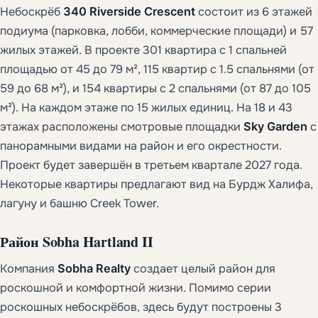
Небоскрёб
340 Riverside Crescent
состоит из 6 этажей
подиума (парковка, лобби, коммерческие площади) и 57
жилых этажей. В проекте 301 квартира с 1 спальней
площадью от 45 до 79 м², 115 квартир с 1.5 спальнями (от
59 до 68 м²), и 154 квартиры с 2 спальнями (от 87 до 105
м²). На каждом этаже по 15 жилых единиц. На 18 и 43
этажах расположены смотровые площадки
Sky Garden
с
панорамными видами на район и его окрестности.
Проект будет завершён в третьем квартале 2027 года.
Некоторые квартиры предлагают вид на Бурдж Халифа,
лагуну и башню Creek Tower.
Район
Sobha Hartland II
Компания
Sobha Realty
создает целый район для
роскошной и комфортной жизни. Помимо серии
роскошных небоскрёбов, здесь будут построены 3