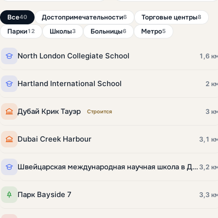
Все
Достопримечательности
Торговые центры
40
6
8
Парки
Школы
Больницы
Метро
12
3
6
5
North London Collegiate School
1,6 к
Hartland International School
2 к
Дубай Крик Тауэр
3 к
Строится
Dubai Creek Harbour
3,1 к
Швейцарская международная научная школа в Дубае
3,2 к
Парк Bayside 7
3,3 к