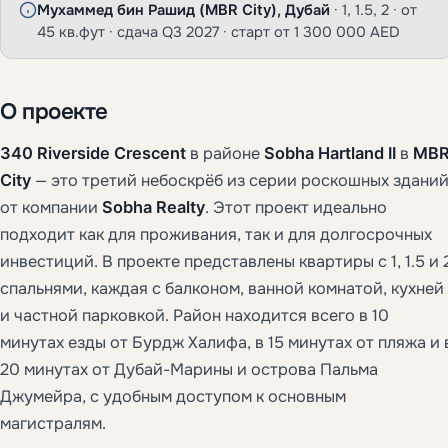
Мухаммед бин Рашид (MBR City), Дубай
· 1, 1.5, 2 · от
45 кв.фут · сдача Q3 2027 · старт от 1 300 000 AED
О проекте
340 Riverside Crescent
в районе
Sobha Hartland II
в
MB
City
— это третий небоскрёб из серии роскошных здани
от компании
Sobha Realty
. Этот проект идеально
подходит как для проживания, так и для долгосрочных
инвестиций. В проекте представлены квартиры с 1, 1.5 и 
спальнями, каждая с балконом, ванной комнатой, кухней
и частной парковкой. Район находится всего в 10
минутах езды от Бурдж Халифа, в 15 минутах от пляжа и 
20 минутах от Дубай-Марины и острова Пальма
Джумейра, с удобным доступом к основным
магистралям.