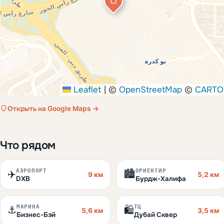
Leaflet
|
©
OpenStreetMap
©
CARTO
Открыть на Google Maps →
Что рядом
АЭРОПОРТ
ОРИЕНТИР
✈️
🏙️
9 км
5,2 км
DXB
Бурдж-Халифа
МАРИНА
ТЦ
⚓
🛍️
5,6 км
3,5 км
Бизнес-Бэй
Дубай Сквер