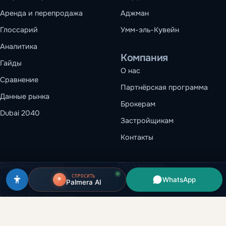
Аренда и перепродажа
Аджман
Глоссарий
Умм-эль-Кувейн
Аналитика
Компания
Гайды
О нас
Сравнение
Партнёрская программа
Данные рынка
Брокерам
Dubai 2040
Застройщикам
Контакты
Рекомендуем
Правовая
информация
СПРОСИТЬ
Dubai Creek Harbour
WhatsApp
Palmera AI
Условия использования
Казино Аль-Марджан
Конфиденциальность
Коммерческая недвижимость
Политика cookie
в Дубае