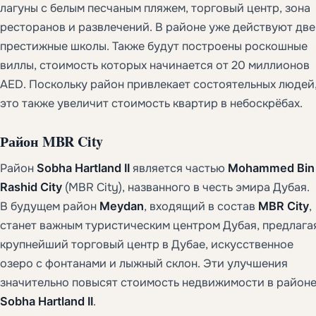
лагуны с белым песчаным пляжем, торговый центр, зона
ресторанов и развлечений. В районе уже действуют две
престижные школы. Также будут построены роскошные
виллы, стоимость которых начинается от 20 миллионов
AED. Поскольку район привлекает состоятельных людей
это также увеличит стоимость квартир в небоскрёбах.
Район
MBR City
Район
Sobha Hartland II
является частью
Mohammed Bin
Rashid City
(MBR City), названного в честь эмира Дубая.
В будущем район
Meydan
, входящий в состав
MBR City
,
станет важным туристическим центром Дубая, предлага
крупнейший торговый центр в Дубае, искусственное
озеро с фонтанами и лыжный склон. Эти улучшения
значительно повысят стоимость недвижимости в район
Sobha Hartland II
.