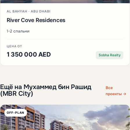
AL BAHYAH · ABU DHABI
River Cove Residences
1-2 спальни
ЦЕНА ОТ
1 350 000 AED
Sobha Realty
Ещё на Мухаммед бин Рашид
Все
(MBR City)
проекты →
OFF-PLAN