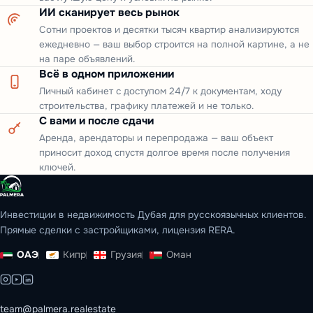
ИИ сканирует весь рынок
Сотни проектов и десятки тысяч квартир анализируются
ежедневно — ваш выбор строится на полной картине, а не
на паре объявлений.
Всё в одном приложении
Личный кабинет с доступом 24/7 к документам, ходу
строительства, графику платежей и не только.
С вами и после сдачи
Аренда, арендаторы и перепродажа — ваш объект
приносит доход спустя долгое время после получения
ключей.
Инвестиции в недвижимость Дубая для русскоязычных клиентов.
Прямые сделки с застройщиками, лицензия RERA.
ОАЭ
Кипр
Грузия
Оман
team@palmera.realestate