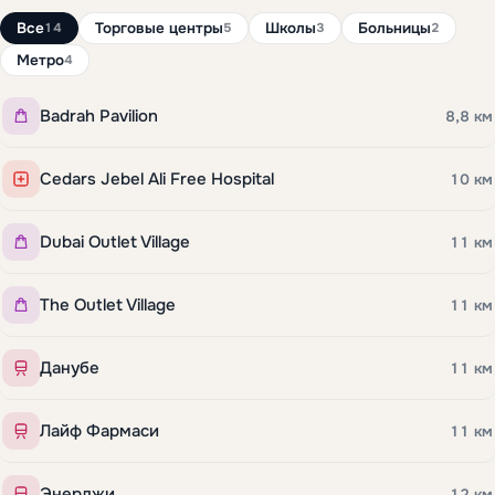
Все
Торговые центры
Школы
Больницы
14
5
3
2
Метро
4
Badrah Pavilion
8,8 км
Cedars Jebel Ali Free Hospital
10 км
Dubai Outlet Village
11 км
The Outlet Village
11 км
Данубе
11 км
Лайф Фармаси
11 км
Энерджи
12 км