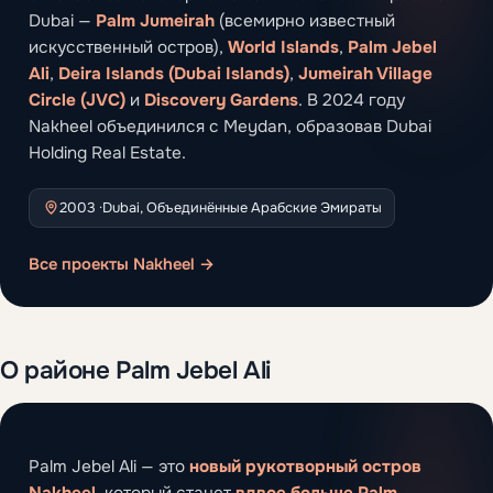
Dubai —
Palm Jumeirah
(всемирно известный
искусственный остров),
World Islands
,
Palm Jebel
Ali
,
Deira Islands (Dubai Islands)
,
Jumeirah Village
Circle (JVC)
и
Discovery Gardens
. В 2024 году
Nakheel объединился с Meydan, образовав Dubai
Holding Real Estate.
2003 ·
Dubai, Объединённые Арабские Эмираты
Все проекты Nakheel →
О районе Palm Jebel Ali
Palm Jebel Ali — это
новый рукотворный остров
Nakheel
, который станет
вдвое больше Palm