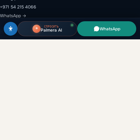
+971 54 215 4066
WhatsApp →
СПРОСИТЬ
WhatsApp
Palmera AI
Каталог
Эмираты
Все объекты
Дубай
Застройщики
Абу-Даби
Районы
Рас-эль-Хайма
Вторичный рынок
Шарджа
Аренда и перепродажа
Аджман
Глоссарий
Умм-эль-Кувейн
Аналитика
Компания
Гайды
О нас
Сравнение
Партнёрская программа
Данные рынка
Брокерам