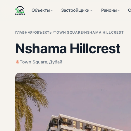
Объекты
Застройщики
Районы
О
ГЛАВНАЯ
/
ОБЪЕКТЫ
/
TOWN SQUARE
/
NSHAMA HILLCREST
Nshama Hillcrest
Town Square, Дубай