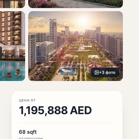
+3 фото
ЦЕНА ОТ
1,195,888 AED
68 sqft
ОТ ПЛОЩАДИ