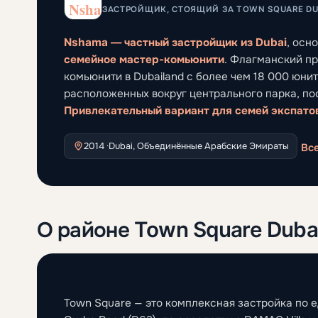
ЗАСТРОЙЩИК, СТОЯЩИЙ ЗА TOWN SQUARE D
Nshama — частный застройщик из Dubai
, осн
семейное мастер-комьюнити
. Флагманский п
комьюнити в Dubailand с более чем 18 000 юнит
расположенных вокруг центрального парка, по
Привлекательный вариант для семей экспато
2014 ·
Dubai, Объединённые Арабские Эмираты
Вс
О районе Town Square Duba
Town Square — это комплексная застройка по 