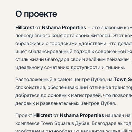
О проекте
Hillcrest
от
Nshama Properties
— это знаковый ко
повседневного комфорта своих жителей. Этот ко
образ жизни с городскими удобствами, что делае
ищет сбалансированный подход к современной жиз
стиль жизни благодаря своим зелёным пейзажам,
идеальному сочетанию доступности и тишины.
Расположенный в самом центре Дубая, на
Town S
спокойствия, обеспечивающий отличное транспор
добраться до основных магистралей, что позволя
деловых и развлекательных центров Дубая.
Проект
Hillcrest
от
Nshama Properties
нацелен на
комплексе Town Square в Дубае. Благодаря выг
удобствам и разнообразию вариантов жилья Hillcr