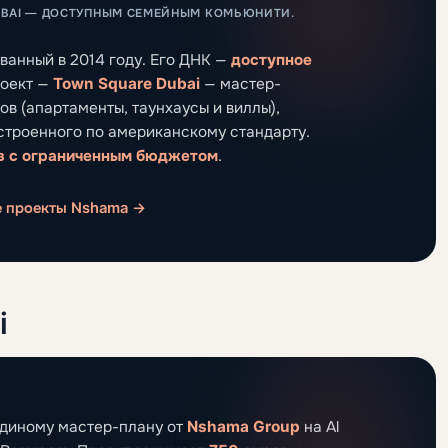
UBAI — ДОСТУПНЫМ СЕМЕЙНЫМ КОМЬЮНИТИ.
ованный в 2014 году. Его ДНК —
доступное
роект —
Town Square Dubai
— мастер-
ов (апартаменты, таунхаусы и виллы),
строенного по американскому стандарту.
в с ограниченным бюджетом
.
е проекты Nshama →
i
единому мастер-плану от
Nshama Group
на Al