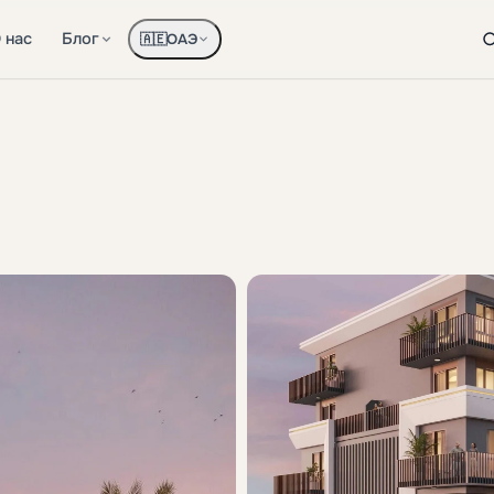
 нас
Блог
ОАЭ
🇦🇪