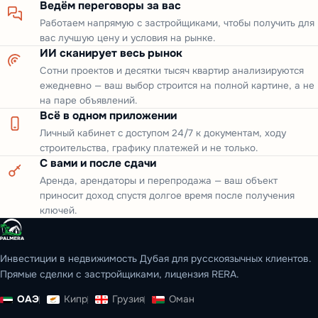
Ведём переговоры за вас
Работаем напрямую с застройщиками, чтобы получить для
вас лучшую цену и условия на рынке.
ИИ сканирует весь рынок
Сотни проектов и десятки тысяч квартир анализируются
ежедневно — ваш выбор строится на полной картине, а не
на паре объявлений.
Всё в одном приложении
Личный кабинет с доступом 24/7 к документам, ходу
строительства, графику платежей и не только.
С вами и после сдачи
Аренда, арендаторы и перепродажа — ваш объект
приносит доход спустя долгое время после получения
ключей.
Инвестиции в недвижимость Дубая для русскоязычных клиентов.
Прямые сделки с застройщиками, лицензия RERA.
ОАЭ
Кипр
Грузия
Оман