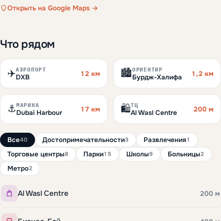
Открыть на Google Maps →
Что рядом
АЭРОПОРТ
ОРИЕНТИР
✈️
🏙️
12 км
1,2 км
DXB
Бурдж-Халифа
МАРИНА
ТЦ
⚓
🛍️
17 км
200 м
Dubai Harbour
Al Wasl Centre
Все
Достопримечательности
Развлечения
40
3
1
Торговые центры
Парки
Школы
Больницы
8
15
9
2
Метро
2
Al Wasl Centre
200 м