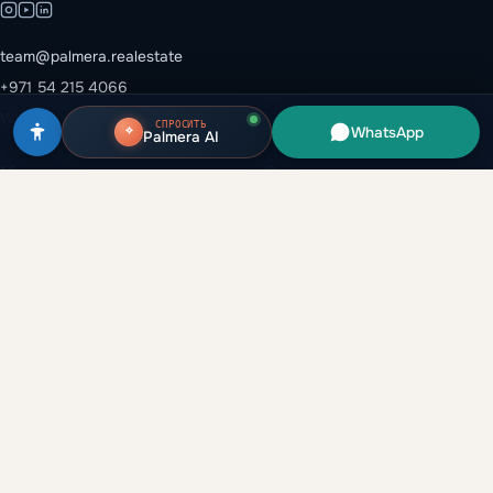
team@palmera.realestate
+971 54 215 4066
WhatsApp →
СПРОСИТЬ
WhatsApp
Palmera AI
Каталог
Эмираты
Все объекты
Дубай
Застройщики
Абу-Даби
Районы
Рас-эль-Хайма
Вторичный рынок
Шарджа
Аренда и перепродажа
Аджман
Глоссарий
Умм-эль-Кувейн
Аналитика
Компания
Гайды
О нас