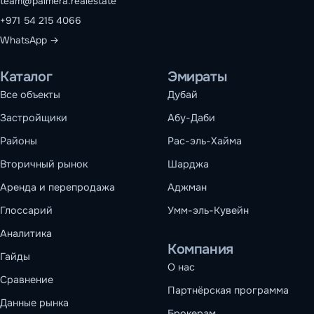
team@palmera.realestate
+971 54 215 4066
WhatsApp →
Каталог
Эмираты
Все объекты
Дубай
Застройщики
Абу-Даби
Районы
Рас-эль-Хайма
Вторичный рынок
Шарджа
Аренда и перепродажа
Аджман
Глоссарий
Умм-эль-Кувейн
Аналитика
Компания
Гайды
О нас
Сравнение
Партнёрская программа
Данные рынка
Брокерам