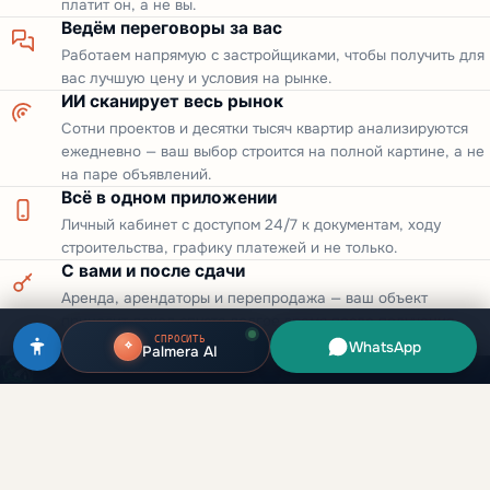
платит он, а не вы.
Ведём переговоры за вас
Работаем напрямую с застройщиками, чтобы получить для
вас лучшую цену и условия на рынке.
ИИ сканирует весь рынок
Сотни проектов и десятки тысяч квартир анализируются
ежедневно — ваш выбор строится на полной картине, а не
на паре объявлений.
Всё в одном приложении
Личный кабинет с доступом 24/7 к документам, ходу
строительства, графику платежей и не только.
С вами и после сдачи
Аренда, арендаторы и перепродажа — ваш объект
приносит доход спустя долгое время после получения
СПРОСИТЬ
ключей.
WhatsApp
Palmera AI
Инвестиции в недвижимость Дубая для русскоязычных клиентов.
Прямые сделки с застройщиками, лицензия RERA.
ОАЭ
Кипр
Грузия
Оман