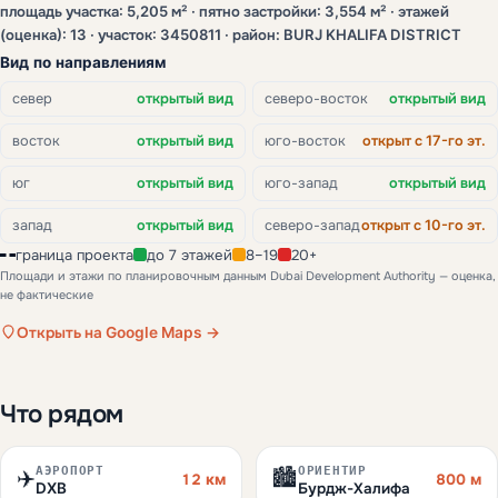
площадь участка: 5,205 м² · пятно застройки: 3,554 м² · этажей
(оценка): 13 · участок: 3450811 · район: BURJ KHALIFA DISTRICT
Вид по направлениям
север
открытый вид
северо-восток
открытый вид
восток
открытый вид
юго-восток
открыт с 17-го эт.
юг
открытый вид
юго-запад
открытый вид
запад
открытый вид
северо-запад
открыт с 10-го эт.
граница проекта
до 7 этажей
8–19
20+
Площади и этажи по планировочным данным Dubai Development Authority — оценка,
не фактические
Открыть на Google Maps →
Что рядом
АЭРОПОРТ
ОРИЕНТИР
✈️
🏙️
12 км
800 м
DXB
Бурдж-Халифа