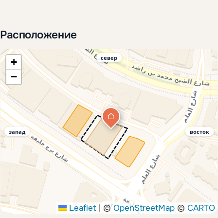
Расположение
север
+
−
запад
восток
юг
Leaflet
|
©
OpenStreetMap
©
CARTO