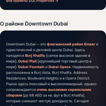
Все проекты SOL Properties →
О районе Downtown Dubai
Downtown Dubai — это
флагманский район Emaar
и
туристический и деловой центр Dubai. Здесь
находятся
Burj Khalifa
(самое высокое здание в
мире),
Dubai Mall
(крупнейший торговый центр в
мире),
Dubai Fountain
и
Dubai Opera
. Недвижимость
расположена в Burj Vista, Burj Khalifa, Address
Residences, Boulevard Heights и в Opera District.
Рынок здесь люксовый и высоколиквидный, однако
сопровождается
очень высокими сервисными
сборами
(до 68 AED за кв. фут в Burj Khalifa),
которые снижают чистую доходность. Сегодня