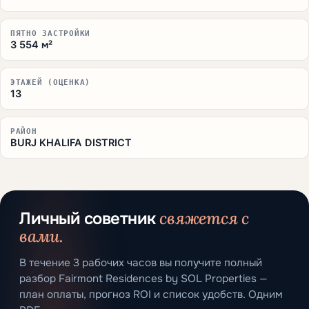
ПЯТНО ЗАСТРОЙКИ
3 554 м²
ЭТАЖЕЙ (ОЦЕНКА)
13
РАЙОН
BURJ KHALIFA DISTRICT
свяжется с
Личный советник
вами.
В течение 3 рабочих часов вы получите полный
разбор Fairmont Residences by SOL Properties —
план оплаты, прогноз ROI и список удобств. Одним