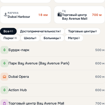
ТЦ
МАРИНА
⚓
🛍️
18 км
700 м
Торговый центр
Dubai Harbour
Bay Avenue Mall
Все
Достопримечательности
Торговые центры
40
2
8
Парки
Школы
Больницы
Метро
16
8
3
3
Бурдж-парк
500 м
Парк Bay Avenue (Bay Avenue Park)
600 м
Dubai Opera
600 м
Action Hub
600 м
Торговый центр Bay Avenue Mall
700 м