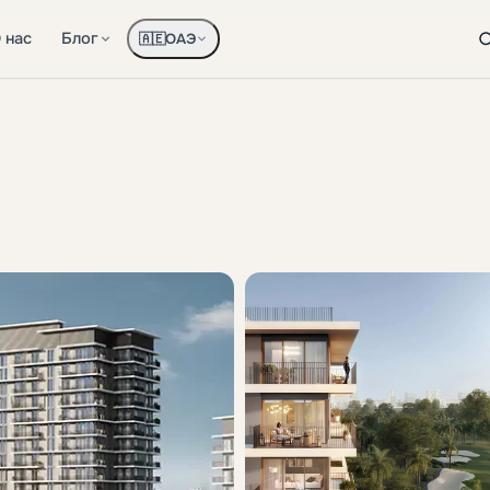
 нас
Блог
ОАЭ
🇦🇪