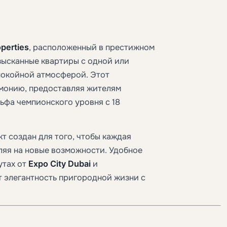
perties
, расположенный в престижном
изысканные квартиры с одной или
покойной атмосферой. Этот
рмонию, предоставляя жителям
льфа чемпионского уровня с 18
т создан для того, чтобы каждая
ляя на новые возможности. Удобное
утах от
Expo City Dubai
и
 элегантность пригородной жизни с