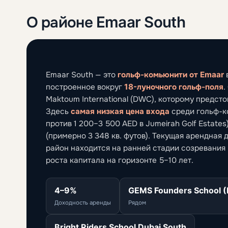
О районе Emaar South
Emaar South — это
гольф-комьюнити от Emaar
построенное вокруг
18-луночного гольф-поля
.
Maktoum International (DWC), которому предст
Здесь
самая низкая цена входа
среди гольф-ко
против 1 200–3 500 AED в Jumeirah Golf Estates
(примерно 3 348 кв. футов). Текущая арендная 
район находится на ранней стадии созревания
роста капитала на горизонте 5–10 лет.
4–9%
GEMS Founders School (
Доходность аренды
Рядом
Bright Riders School Dubai South