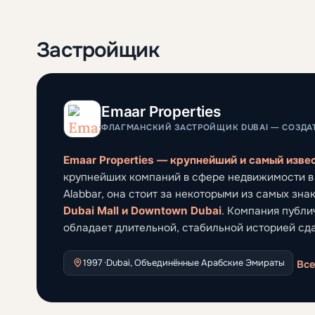
Застройщик
Emaar Properties
ФЛАГМАНСКИЙ ЗАСТРОЙЩИК DUBAI — СОЗДАТ
Emaar Properties — крупнейший и самый изв
крупнейших компаний в сфере недвижимости в
Alabbar, она стоит за некоторыми из самых зна
Dubai Mall и Downtown Dubai
. Компания публич
обладает длительной, стабильной историей сда
1997 ·
Dubai, Объединённые Арабские Эмираты
Все