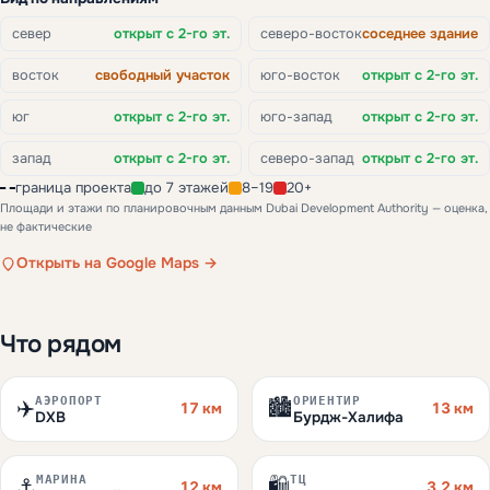
север
открыт с 2-го эт.
северо-восток
соседнее здание
восток
свободный участок
юго-восток
открыт с 2-го эт.
юг
открыт с 2-го эт.
юго-запад
открыт с 2-го эт.
запад
открыт с 2-го эт.
северо-запад
открыт с 2-го эт.
граница проекта
до 7 этажей
8–19
20+
Площади и этажи по планировочным данным Dubai Development Authority — оценка,
не фактические
Открыть на Google Maps →
Что рядом
АЭРОПОРТ
ОРИЕНТИР
✈️
🏙️
17 км
13 км
DXB
Бурдж-Халифа
МАРИНА
ТЦ
⚓
🛍️
12 км
3,2 км