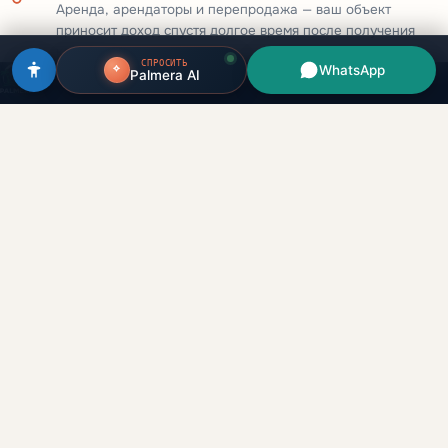
Аренда, арендаторы и перепродажа — ваш объект
приносит доход спустя долгое время после получения
ключей.
СПРОСИТЬ
WhatsApp
Palmera AI
Инвестиции в недвижимость Дубая для русскоязычных клиентов.
Прямые сделки с застройщиками, лицензия RERA.
Кипр
Грузия
Оман
ОАЭ
team@palmera.realestate
+971 54 215 4066
WhatsApp →
Каталог
Эмираты
Все объекты
Дубай
Застройщики
Абу-Даби