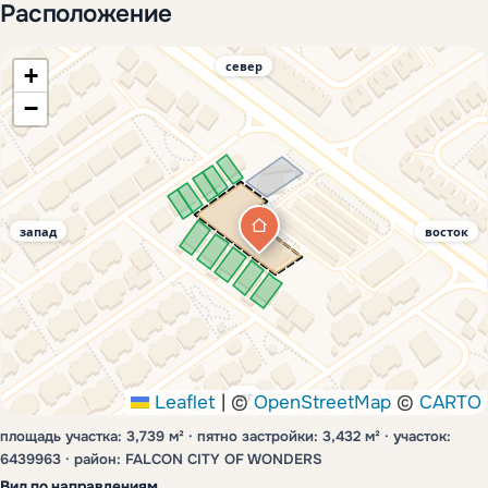
Расположение
север
+
−
запад
восток
юг
Leaflet
|
©
OpenStreetMap
©
CARTO
площадь участка: 3,739 м² · пятно застройки: 3,432 м² · участок:
6439963 · район: FALCON CITY OF WONDERS
Вид по направлениям