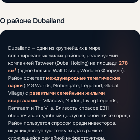
О районе Dubailand
Dubailand — один из крупнейших в мире
спланированных жилых районов, реализуемый
компанией Tatweer (Dubai Holding) на площади
278
км²
(вдвое больше Walt Disney World во Флориде).
Район сочетает
международные тематические
парки
(IMG Worlds, Motiongate, Legoland, Global
Village) с
развитыми семейными жилыми
кварталами
— Villanova, Mudon, Living Legends,
Remraam и The Villa. Близость к трассе E311
обеспечивает удобный доступ к любой точке города.
Район пользуется спросом среди инвесторов,
ищущих доступную точку входа в рамках
сложившейся семейной инфраструктуры.