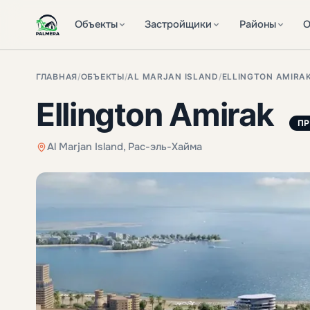
Объекты
Застройщики
Районы
О
ГЛАВНАЯ
/
ОБЪЕКТЫ
/
AL MARJAN ISLAND
/
ELLINGTON AMIRA
Ellington Amirak
П
Al Marjan Island, Рас-эль-Хайма