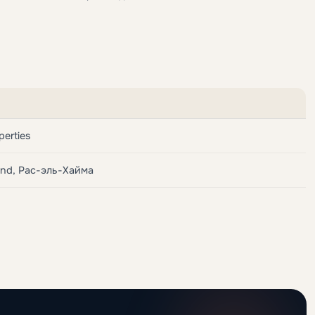
perties
land, Рас-эль-Хайма