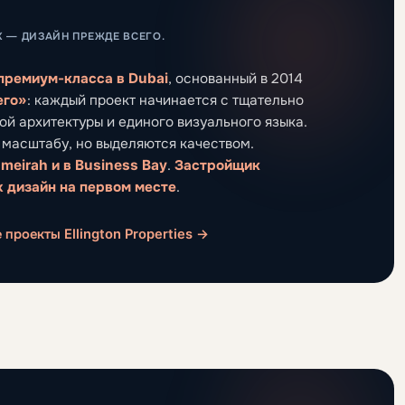
 — ДИЗАЙН ПРЕЖДЕ ВСЕГО.
 премиум-класса в Dubai
, основанный в 2014
его»
: каждый проект начинается с тщательно
й архитектуры и единого визуального языка.
масштабу, но выделяются качеством.
umeirah и в Business Bay
.
Застройщик
х дизайн на первом месте
.
 проекты Ellington Properties →