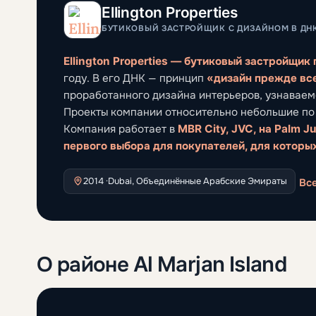
Ellington Properties
БУТИКОВЫЙ ЗАСТРОЙЩИК С ДИЗАЙНОМ В ДНК
Ellington Properties — бутиковый застройщик
году. В его ДНК — принцип
«дизайн прежде вс
проработанного дизайна интерьеров, узнаваемо
Проекты компании относительно небольшие по 
Компания работает в
MBR City, JVC, на Palm J
первого выбора для покупателей, для которы
2014 ·
Dubai, Объединённые Арабские Эмираты
Все
О районе Al Marjan Island