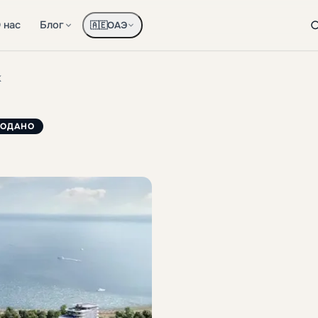
 нас
Блог
ОАЭ
🇦🇪
K
РОДАНО