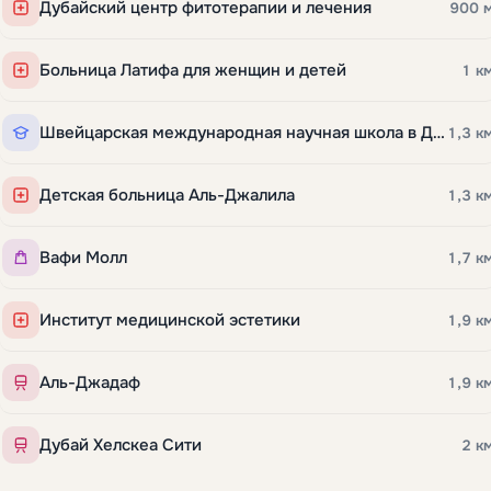
Что рядом
АЭРОПОРТ
ОРИЕНТИР
✈️
🏙️
6,3 км
4,9 км
DXB
Бурдж-Халифа
МАРИНА
ТЦ
⚓
🛍️
6,3 км
1,7 км
Бизнес-Бэй
Вафи Молл
Все
Достопримечательности
Развлечения
40
3
1
Торговые центры
Парки
Школы
Больницы
5
6
4
13
Метро
8
Дубайский центр фитотерапии и лечения
900 
Больница Латифа для женщин и детей
1 к
Швейцарская международная научная школа в Дубае
1,3 к