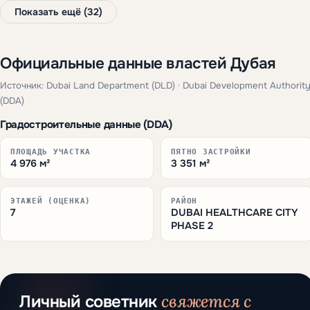
Детская больница Аль-Джалила
1,3 к
Вафи Молл
1,7 к
Институт медицинской эстетики
1,9 к
Аль-Джадаф
1,9 к
Дубай Хелскеа Сити
2 к
Показать ещё (32)
Официальные данные властей Дубая
Источник: Dubai Land Department (DLD) · Dubai Development Authorit