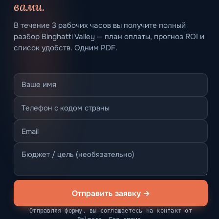
(DDA)
Градостроительные данные (DDA)
ПЛОЩАДЬ УЧАСТКА
ПЯТНО ЗАСТРОЙКИ
4 976 м²
3 351 м²
ЭТАЖЕЙ (ОЦЕНКА)
РАЙОН
7
DUBAI HEALTHCARE CITY
PHASE 2
свяжется с
Личный советник
вами.
В течение 3 рабочих часов вы получите полный
разбор Binghatti Valley — план оплаты, прогноз ROI и
список удобств. Одним PDF.