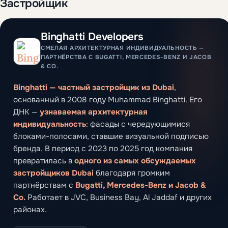
Застройщик
Binghatti Developers
СМЕЛАЯ АРХИТЕКТУРНАЯ ИНДИВИДУАЛЬНОСТЬ —
ПАРТНЁРСТВА С BUGATTI, MERCEDES-BENZ И JACOB
& CO.
Binghatti — частный застройщик из Dubai
,
основанный в 2008 году Muhammad Binghatti. Его
ДНК —
узнаваемая архитектурная
индивидуальность
: фасады с чередующимися
блоками-полосами, ставшие визуальной подписью
бренда. В период с 2023 по 2025 год компания
превратилась в
одного из самых обсуждаемых
застройщиков Dubai
благодаря громким
партнёрствам с
Bugatti, Mercedes-Benz и Jacob &
Co.
Работает в JVC, Business Bay, Al Jaddaf и других
районах.