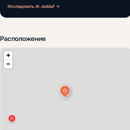
Исследовать Al Jaddaf →
Расположение
север
+
−
запад
восток