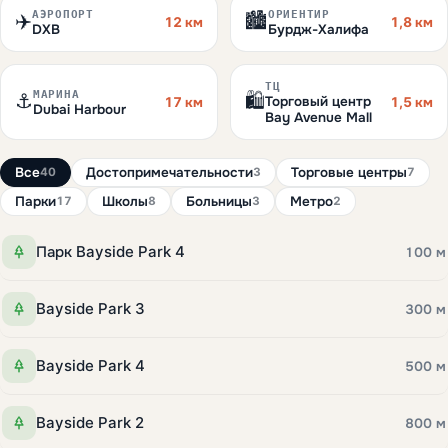
АЭРОПОРТ
ОРИЕНТИР
✈️
🏙️
12 км
1,8 км
DXB
Бурдж-Халифа
ТЦ
МАРИНА
⚓
🛍️
Торговый центр
17 км
1,5 км
Dubai Harbour
Bay Avenue Mall
Все
Достопримечательности
Торговые центры
40
3
7
Парки
Школы
Больницы
Метро
17
8
3
2
Парк Bayside Park 4
100 м
Bayside Park 3
300 м
Bayside Park 4
500 м
Bayside Park 2
800 м