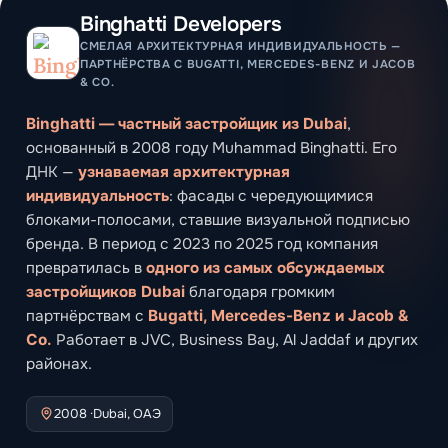
Binghatti Developers
СМЕЛАЯ АРХИТЕКТУРНАЯ ИНДИВИДУАЛЬНОСТЬ —
ПАРТНЁРСТВА С BUGATTI, MERCEDES-BENZ И JACOB
& CO.
Binghatti — частный застройщик из Dubai
,
основанный в 2008 году Muhammad Binghatti. Его
ДНК —
узнаваемая архитектурная
индивидуальность
: фасады с чередующимися
блоками-полосами, ставшие визуальной подписью
бренда. В период с 2023 по 2025 год компания
превратилась в
одного из самых обсуждаемых
застройщиков Dubai
благодаря громким
партнёрствам с
Bugatti, Mercedes-Benz и Jacob &
Co.
Работает в JVC, Business Bay, Al Jaddaf и других
районах.
2008 ·
Dubai, ОАЭ