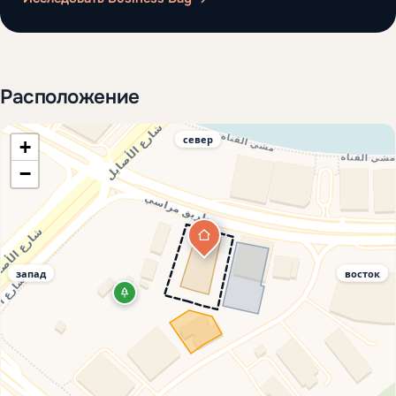
Расположение
север
+
−
запад
восток