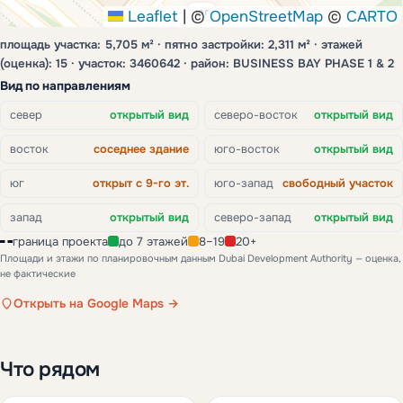
юг
Leaflet
|
©
OpenStreetMap
©
CARTO
площадь участка: 5,705 м² · пятно застройки: 2,311 м² · этажей
(оценка): 15 · участок: 3460642 · район: BUSINESS BAY PHASE 1 & 2
Вид по направлениям
север
открытый вид
северо-восток
открытый вид
восток
соседнее здание
юго-восток
открытый вид
юг
открыт с 9-го эт.
юго-запад
свободный участок
запад
открытый вид
северо-запад
открытый вид
граница проекта
до 7 этажей
8–19
20+
Площади и этажи по планировочным данным Dubai Development Authority — оценка,
не фактические
Открыть на Google Maps →
Что рядом