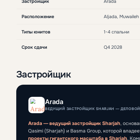
Застройщик
Arada
Расположение
Aljada, Muwaile
Типы юнитов
1-4 спальни
Срок сдачи
Q4 2028
Застройщик
Arada
ВЕДУЩИЙ ЗАСТРОЙЩИК SHARJAH — ДЕЛОВОЙ Ц
Arada — ведущий застройщик Sharjah
, основа
Qasimi (Sharjah) и Basma Group, которой владе
проекты гигантского масштаба в Sharjah
. Ко