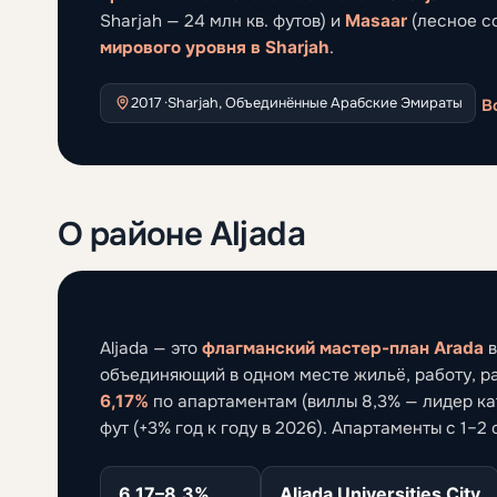
Sharjah — 24 млн кв. футов) и
Masaar
(лесное с
мирового уровня в Sharjah
.
2017 ·
Sharjah, Объединённые Арабские Эмираты
В
О районе Aljada
Aljada — это
флагманский мастер-план Arada
в
объединяющий в одном месте жильё, работу, ра
6,17%
по апартаментам (виллы 8,3% — лидер кат
фут (+3% год к году в 2026). Апартаменты с 1–2 
6.17–8.3%
Aljada Universities City