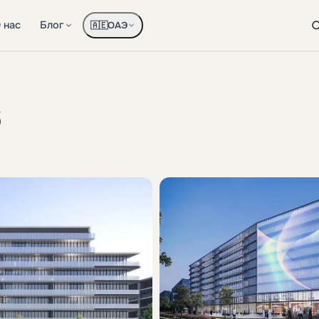
 нас
Блог
ОАЭ
🇦🇪
6