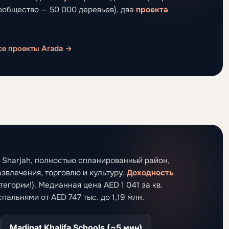
ообщество — 50 000 деревьев), два
проекта
се проекты Arada →
 Sharjah, полностью спланированный район,
звлечения, торговлю и культуру.
Доходность
егории!). Медианная цена AED 1 041 за кв.
спальнями от AED 747 тыс. до 1,19 млн.
Madinat Khalifa Schools (~5 мин)