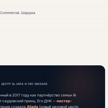
h Commercial, Шарджа
ЕНТР ALJADA И ЛЕС MASAAR.
нный в 2017 году как партнёрство семьи Al
ет саудовский принц. Его ДНК —
мастер-
мпания создала
Aljada
(новый деловой центр