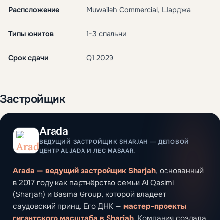
Расположение
Muwaileh Commercial, Шарджа
Типы юнитов
1-3 спальни
Срок сдачи
Q1 2029
Застройщик
Arada
ВЕДУЩИЙ ЗАСТРОЙЩИК SHARJAH — ДЕЛОВОЙ
ЦЕНТР ALJADA И ЛЕС MASAAR.
Arada — ведущий застройщик Sharjah
, основанный
в 2017 году как партнёрство семьи Al Qasimi
(Sharjah) и Basma Group, которой владеет
саудовский принц. Его ДНК —
мастер-проекты
гигантского масштаба в Sharjah
. Компания создала