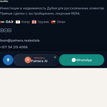
Инвестиции в недвижимость Дубая для русскоязычных клиентов.
Прямые сделки с застройщиками, лицензия RERA.
ОАЭ
Кипр
Грузия
Оман
team@palmera.realestate
+971 54 215 4066
WhatsApp →
СПРОСИТЬ
WhatsApp
Palmera AI
Каталог
Эмираты
Все объекты
Дубай
Застройщики
Абу-Даби
Районы
Рас-эль-Хайма
Вторичный рынок
Шарджа
Аренда и перепродажа
Аджман