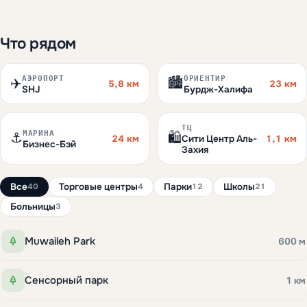
Что рядом
АЭРОПОРТ
ОРИЕНТИР
✈️
🏙️
5,8 км
23 км
SHJ
Бурдж-Халифа
ТЦ
МАРИНА
⚓
🛍️
24 км
1,1 км
Сити Центр Аль-
Бизнес-Бэй
Захия
Все
Торговые центры
Парки
Школы
40
4
12
21
Больницы
3
Muwaileh Park
600 м
Сенсорный парк
1 км