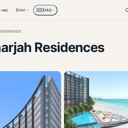
 нас
Блог
ОАЭ
🇦🇪
RESIDENCES
arjah Residences