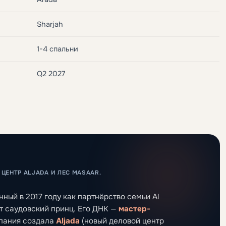
Sharjah
1-4 спальни
Q2 2027
ЦЕНТР ALJADA И ЛЕС MASAAR.
нный в 2017 году как партнёрство семьи Al
ет саудовский принц. Его ДНК —
мастер-
мпания создала
Aljada
(новый деловой центр