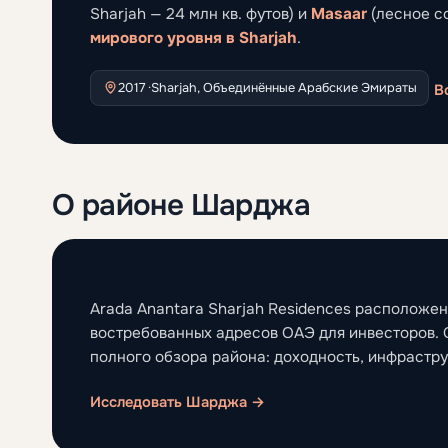
Sharjah — 24 млн кв. футов) и
Masaar
(лесное с
мирового уровня в Sharjah
.
2017 ·
Sharjah, Объединённые Арабские Эмираты
В
О районе Шарджа
Arada Anantara Sharjah Residences расположе
востребованных адресов ОАЭ для инвесторов. 
полного обзора района: доходность, инфрастру
Исследовать Шарджа →