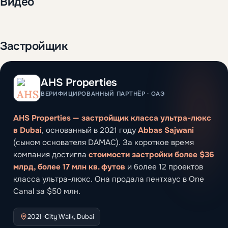
Видео
Застройщик
AHS Properties
ВЕРИФИЦИРОВАННЫЙ ПАРТНЁР · ОАЭ
AHS Properties — застройщик класса ультра-люкс
в Dubai
, основанный в 2021 году
Abbas Sajwani
(сыном основателя DAMAC). За короткое время
компания достигла
стоимости застройки более $36
млрд, более 17 млн кв. футов
и более 12 проектов
класса ультра-люкс. Она продала пентхаус в One
Canal за $50 млн.
2021 ·
City Walk, Dubai