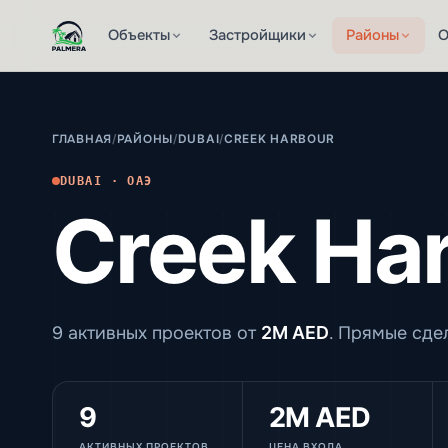
Объекты
Застройщики
Районы
О
ГЛАВНАЯ
/
РАЙОНЫ
/
DUBAI
/
CREEK HARBOUR
DUBAI · ОАЭ
Creek Ha
9 активных проектов от
2M AED
. Прямые сде
9
2M AED
АКТИВНЫХ ПРОЕКТОВ
ЦЕНА ВХОДА