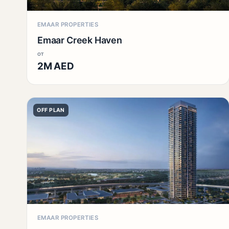
EMAAR PROPERTIES
Emaar Creek Haven
от
2M AED
OFF PLAN
EMAAR PROPERTIES