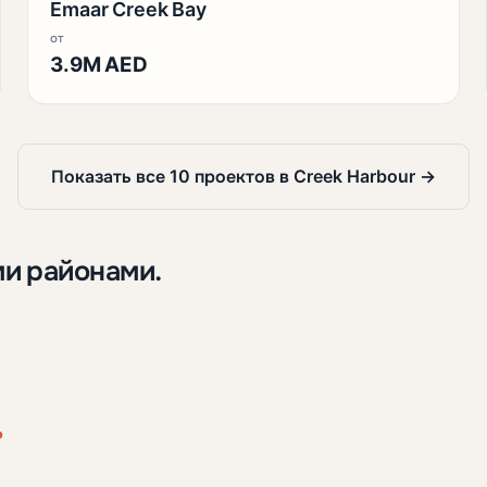
Emaar Creek Bay
от
3.9M AED
Показать все 10 проектов в Creek Harbour →
ми районами.
.