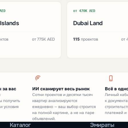
AED
от 470K AED
Islands
Dubai Land
ктов
от
775K AED
115
проектов
от
 за вас
ИИ сканирует весь рынок
Всё в одн
с
Сотни проектов и десятки тысяч
Личный каби
ы получить
квартир анализируются
к документа
 и условия
ежедневно — ваш выбор строится
строительст
на полной картине, а не на паре
платежей и 
объявлений.
Каталог
Эмираты