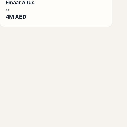
Emaar Altus
от
4M AED