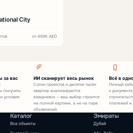
ational City
ктов
от
459K AED
 за вас
ИИ сканирует весь рынок
Всё в одн
с
Сотни проектов и десятки тысяч
Личный каби
ы получить
квартир анализируются
к документа
 и условия
ежедневно — ваш выбор строится
строительст
на полной картине, а не на паре
платежей и 
объявлений.
Каталог
Эмираты
Все объекты
Дубай