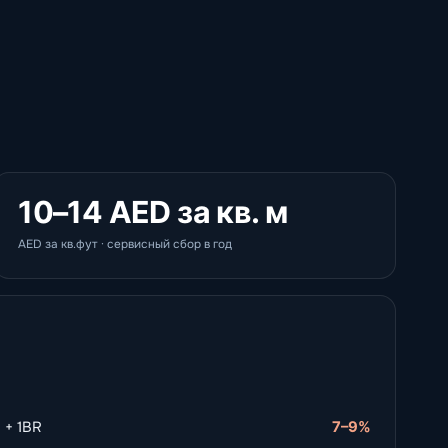
10–14 AED за кв. м
AED за кв.фут · сервисный сбор в год
 + 1BR
7–9%