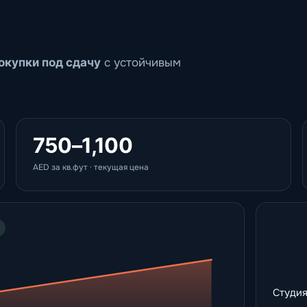
окупки под сдачу
с устойчивым
750–1,100
AED за кв.фут · текущая цена
Студия