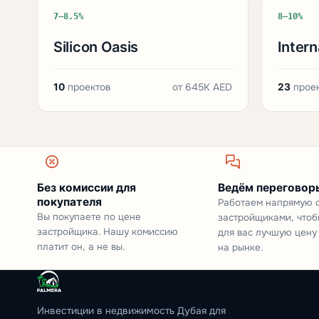
7–8.5%
8–10%
Silicon Oasis
Intern
10
проектов
от
645K AED
23
прое
Без комиссии для
Ведём переговоры
покупателя
Работаем напрямую 
Вы покупаете по цене
застройщиками, чтоб
застройщика. Нашу комиссию
для вас лучшую цену
платит он, а не вы.
на рынке.
Инвестиции в недвижимость Дубая для