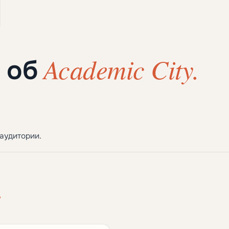
Academic City.
ы об
аудитории.
.