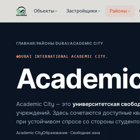
Объекты
Застройщики
Районы
ГЛАВНАЯ
/
РАЙОНЫ
/
DUBAI
/
ACADEMIC CITY
DUBAI INTERNATIONAL ACADEMIC CITY.
Academic
Academic City — это
университетская свобод
учреждений. Здесь сочетаются доступные кв
при устойчивом спросе со стороны студенто
Academic City
Образование · Свободная зона