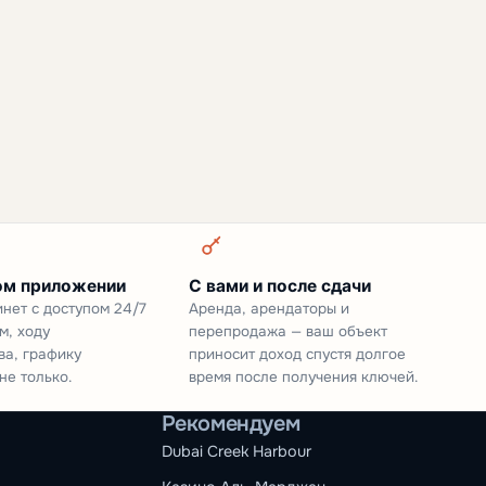
ом приложении
С вами и после сдачи
нет с доступом 24/7
Аренда, арендаторы и
м, ходу
перепродажа — ваш объект
ва, графику
приносит доход спустя долгое
не только.
время после получения ключей.
Рекомендуем
Dubai Creek Harbour