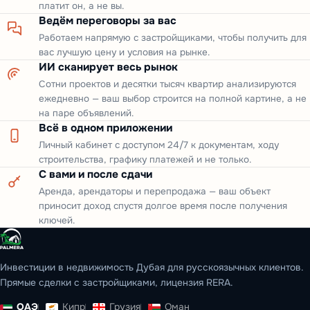
платит он, а не вы.
Ведём переговоры за вас
Работаем напрямую с застройщиками, чтобы получить для
вас лучшую цену и условия на рынке.
ИИ сканирует весь рынок
Сотни проектов и десятки тысяч квартир анализируются
ежедневно — ваш выбор строится на полной картине, а не
на паре объявлений.
Всё в одном приложении
Личный кабинет с доступом 24/7 к документам, ходу
строительства, графику платежей и не только.
С вами и после сдачи
Аренда, арендаторы и перепродажа — ваш объект
приносит доход спустя долгое время после получения
ключей.
Инвестиции в недвижимость Дубая для русскоязычных клиентов.
Прямые сделки с застройщиками, лицензия RERA.
ОАЭ
Кипр
Грузия
Оман