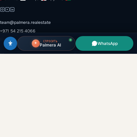
team@palmera.realestate
+971 54 215 4066
WhatsApp →
СПРОСИТЬ
WhatsApp
Palmera AI
Каталог
Эмираты
Все объекты
Дубай
Застройщики
Абу-Даби
Районы
Рас-эль-Хайма
Вторичный рынок
Шарджа
Аренда и перепродажа
Аджман
Глоссарий
Умм-эль-Кувейн
Аналитика
Компания
Гайды