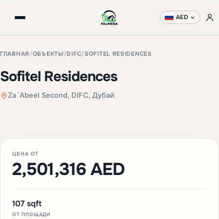
AED
ГЛАВНАЯ
/
ОБЪЕКТЫ
/
DIFC
/
SOFITEL RESIDENCES
Sofitel Residences
Za´Abeel Second, DIFC, Дубай
+3 фото
ЦЕНА ОТ
2,501,316 AED
107 sqft
ОТ ПЛОЩАДИ