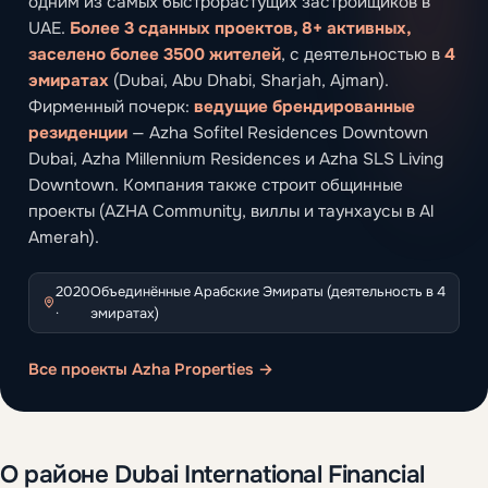
одним из самых быстрорастущих застройщиков в
UAE.
Более 3 сданных проектов, 8+ активных,
заселено более 3500 жителей
, с деятельностью в
4
эмиратах
(Dubai, Abu Dhabi, Sharjah, Ajman).
Фирменный почерк:
ведущие брендированные
резиденции
— Azha Sofitel Residences Downtown
Dubai, Azha Millennium Residences и Azha SLS Living
Downtown. Компания также строит общинные
проекты (AZHA Community, виллы и таунхаусы в Al
Amerah).
2020
Объединённые Арабские Эмираты (деятельность в 4
·
эмиратах)
Все проекты Azha Properties →
О районе Dubai International Financial