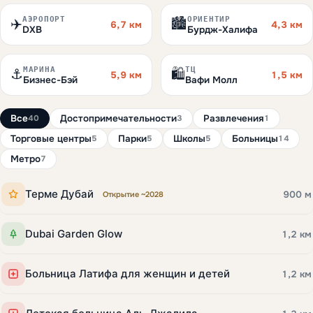
АЭРОПОРТ
ОРИЕНТИР
✈️
🏙️
6,7 км
4,3 км
DXB
Бурдж-Халифа
МАРИНА
ТЦ
⚓
🛍️
5,9 км
1,5 км
Бизнес-Бэй
Вафи Молл
Все
Достопримечательности
Развлечения
40
3
1
Торговые центры
Парки
Школы
Больницы
5
5
5
14
Метро
7
Терме Дубай
900 м
Открытие ~2028
Dubai Garden Glow
1,2 км
Больница Латифа для женщин и детей
1,2 км