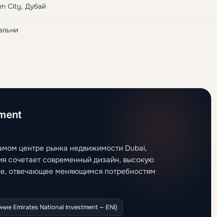
en City, Дубай
пальни
pment
 самом центре рынка недвижимости Dubai,
ия сочетает современный дизайн, высокую
ие, отвечающее меняющимся потребностям
е Emirates National Investment — ENI)