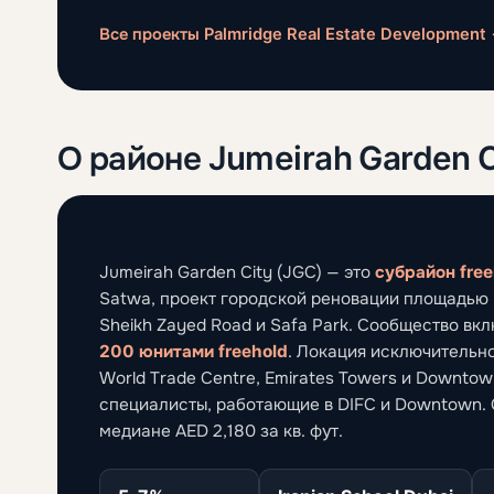
Все проекты Palmridge Real Estate Development
О районе Jumeirah Garden C
Jumeirah Garden City (JGC) — это
субрайон free
Satwa, проект городской реновации площадью п
Sheikh Zayed Road и Safa Park. Сообщество вк
200 юнитами freehold
. Локация исключительно
World Trade Centre, Emirates Towers и Downt
специалисты, работающие в DIFC и Downtown. 
медиане AED 2,180 за кв. фут.