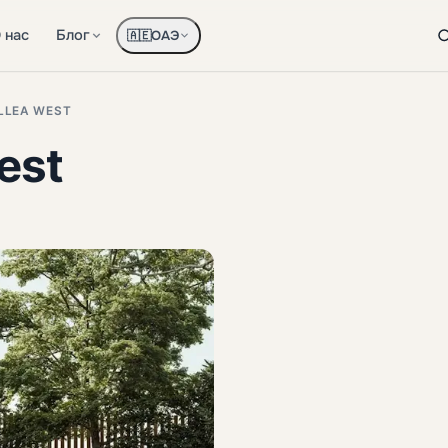
 нас
Блог
ОАЭ
🇦🇪
LLEA WEST
est