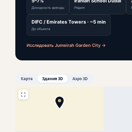
5–7%
Iranian School Dubai
Доходность аренды
Рядом
DIFC / Emirates Towers · ~5 min
До объекта
Исследовать Jumeirah Garden City →
Карта
Здания 3D
Аэро 3D