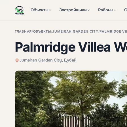
Объекты
Застройщики
Районы
О
ГЛАВНАЯ
/
ОБЪЕКТЫ
/
JUMEIRAH GARDEN CITY
/
PALMRIDGE VI
Palmridge Villea W
Jumeirah Garden City, Дубай