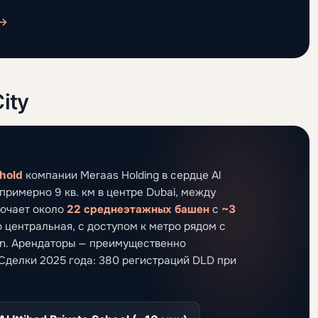
 →
ity
hold
компании Meraas Holding в сердце Al
римерно 9 кв. км в центре Dubai, между
лючает около
22 среднеэтажных башен
с
~3
 центральная, с доступом к метро рядом с
own. Арендаторы — преимущественно
Сделки 2025 года: 380 регистраций DLD при