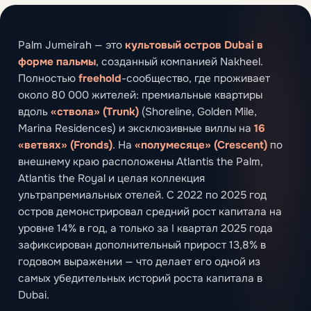
Palm Jumeirah — это
культовый остров Dubai в
форме пальмы
, созданный компанией Nakheel.
Полностью
freehold
-сообщество, где проживает
около 80 000 жителей: премиальные квартиры
вдоль
«ствола» (Trunk)
(Shoreline, Golden Mile,
Marina Residences) и эксклюзивные виллы на
16
«ветвях» (Fronds)
. На
«полумесяце» (Crescent)
по
внешнему краю расположены Atlantis the Palm,
Atlantis the Royal и целая коллекция
ультрапремиальных отелей. С 2022 по 2025 год
остров демонстрировал средний рост капитала на
уровне 14% в год, а только за I квартал 2025 года
зафиксирован дополнительный прирост 13,8% в
годовом выражении — что делает его одной из
самых убедительных историй роста капитала в
Dubai.