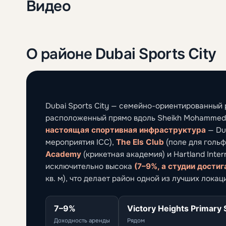
Видео
О районе Dubai Sports City
Dubai Sports City — семейно-ориентированны
расположенный прямо вдоль Sheikh Mohammed Bi
настоящая спортивная инфраструктура
— Dub
мероприятия ICC),
The Els Club
(поле для гольфа
Academy
(крикетная академия) и Hartland Inter
исключительно высока
(7–9%, а студии дости
кв. м), что делает район одной из лучших локац
7–9%
Victory Heights Primary
Доходность аренды
Рядом