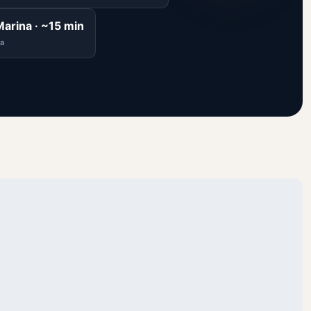
arina · ~15 min
а