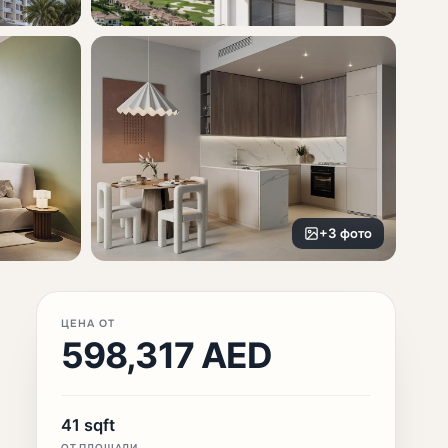
+3 фото
ЦЕНА ОТ
598,317 AED
41 sqft
ОТ ПЛОЩАДИ