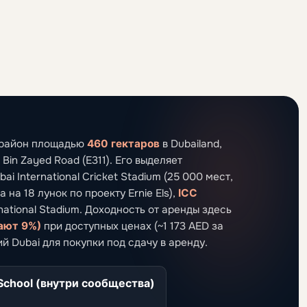
й район площадью
460 гектаров
в Dubailand,
n Zayed Road (E311). Его выделяет
ai International Cricket Stadium (25 000 мест,
 на 18 лунок по проекту Ernie Els),
ICC
national Stadium. Доходность от аренды здесь
гают 9%)
при доступных ценах (~1 173 AED за
ий Dubai для покупки под сдачу в аренду.
 School (внутри сообщества)