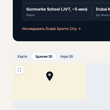
Sunmarke School (JVT, ~5 мин)
Dubai M
Рядом
До объект
Исследовать Dubai Sports City →
Карта
Здания 3D
Аэро 3D