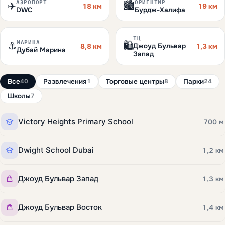
АЭРОПОРТ
ОРИЕНТИР
✈️
🏙️
18 км
19 км
DWC
Бурдж-Халифа
ТЦ
МАРИНА
⚓
🛍️
Джоуд Бульвар
8,8 км
1,3 км
Дубай Марина
Запад
Все
Развлечения
Торговые центры
Парки
40
1
8
24
Школы
7
Victory Heights Primary School
700 м
Dwight School Dubai
1,2 км
Джоуд Бульвар Запад
1,3 км
Джоуд Бульвар Восток
1,4 км