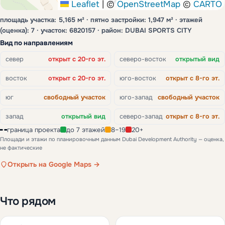
юг
Leaflet
|
©
OpenStreetMap
©
CARTO
площадь участка: 5,165 м² · пятно застройки: 1,947 м² · этажей
(оценка): 7 · участок: 6820157 · район: DUBAI SPORTS CITY
Вид по направлениям
север
открыт с 20-го эт.
северо-восток
открытый вид
восток
открыт с 20-го эт.
юго-восток
открыт с 8-го эт.
юг
свободный участок
юго-запад
свободный участок
запад
открытый вид
северо-запад
открыт с 8-го эт.
граница проекта
до 7 этажей
8–19
20+
Площади и этажи по планировочным данным Dubai Development Authority — оценка,
не фактические
Открыть на Google Maps →
Что рядом