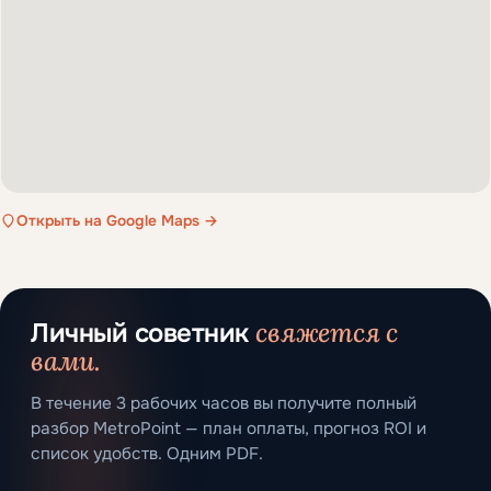
Открыть на Google Maps →
свяжется с
Личный советник
вами.
В течение 3 рабочих часов вы получите полный
разбор MetroPoint — план оплаты, прогноз ROI и
список удобств. Одним PDF.