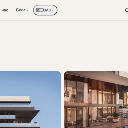
 нас
Блог
ОАЭ
🇦🇪