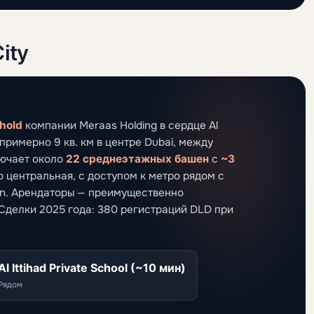
ity
hold
компании Meraas Holding в сердце Al
римерно 9 кв. км в центре Dubai, между
лючает около
22 среднеэтажных башен
с
~3
 центральная, с доступом к метро рядом с
own. Арендаторы — преимущественно
Сделки 2025 года: 380 регистраций DLD при
Al Ittihad Private School (~10 мин)
Рядом