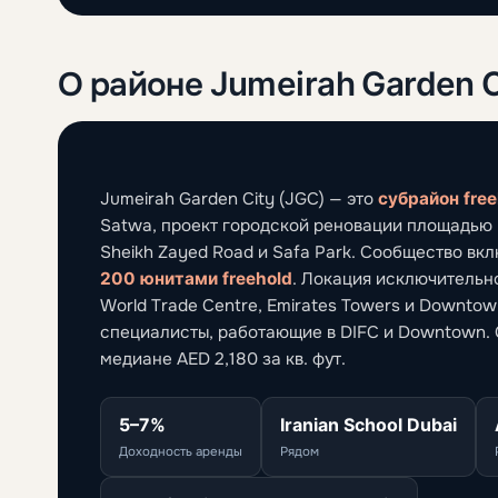
О районе Jumeirah Garden C
Jumeirah Garden City (JGC) — это
субрайон free
Satwa, проект городской реновации площадью п
Sheikh Zayed Road и Safa Park. Сообщество вк
200 юнитами freehold
. Локация исключительно
World Trade Centre, Emirates Towers и Downt
специалисты, работающие в DIFC и Downtown. 
медиане AED 2,180 за кв. фут.
5–7%
Iranian School Dubai
Доходность аренды
Рядом