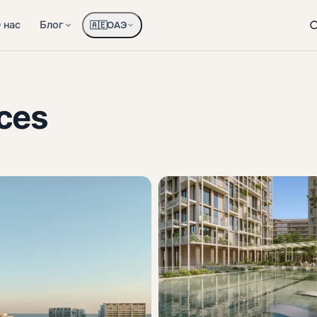
 нас
Блог
ОАЭ
🇦🇪
ces