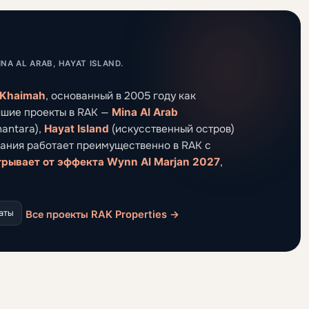
A AL ARAB, HAYAT ISLAND.
 Khaimah
, основанный в 2005 году как
йшие проекты в RAK —
Mina Al Arab
nantara),
Hayat Island
(искусственный остров)
пания работает преимущественно в RAK с
грывает от эффекта Wynn Al Marjan 2027
,
аты
Все проекты RAK Properties →