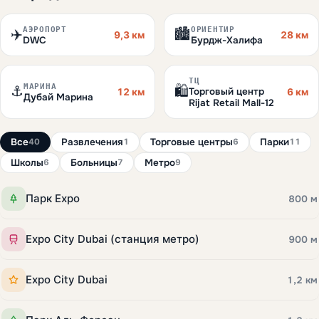
АЭРОПОРТ
ОРИЕНТИР
✈️
🏙️
9,3 км
28 км
DWC
Бурдж-Халифа
ТЦ
МАРИНА
⚓
🛍️
Торговый центр
12 км
6 км
Дубай Марина
Rijat Retail Mall-12
Все
Развлечения
Торговые центры
Парки
40
1
6
11
Школы
Больницы
Метро
6
7
9
Парк Expo
800 м
Expo City Dubai (станция метро)
900 м
Expo City Dubai
1,2 км