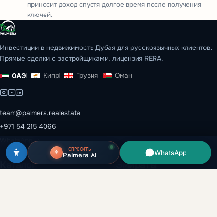
приносит доход спустя долгое время после получения
ключей.
Инвестиции в недвижимость Дубая для русскоязычных клиентов.
Прямые сделки с застройщиками, лицензия RERA.
Кипр
Грузия
Оман
ОАЭ
team@palmera.realestate
+971 54 215 4066
WhatsApp →
СПРОСИТЬ
WhatsApp
Palmera AI
Каталог
Эмираты
Все объекты
Дубай
Застройщики
Абу-Даби
Районы
Рас-эль-Хайма