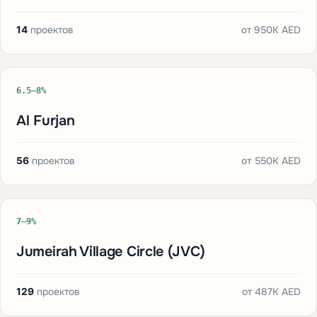
14
проектов
от
950K AED
6.5–8%
Al Furjan
56
проектов
от
550K AED
7–9%
Jumeirah Village Circle (JVC)
129
проектов
от
487K AED