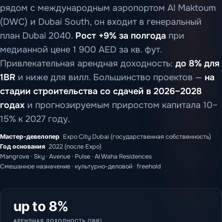
рядом с международным аэропортом Al Maktoum
(DWC) и Dubai South, он входит в генеральный
план Dubai 2040.
Рост +9% за полгода
при
медианной цене 1 900 AED за кв. фут.
Привлекательная арендная доходность:
до 8% для
1BR
и ниже для вилл. Большинство проектов —
на
стадии строительства со сдачей в 2026–2028
годах
и прогнозируемым приростом капитала 10–
15% к 2027 году.
Мастер-девелопер
Expo City Dubai (государственная собственность)
Год основания
2022 (после Expo)
Mangrove · Sky · Avenue · Pulse · Al Waha Residences
Смешанное назначение · культурно-деловой · freehold
up to 8%
АРЕНДНАЯ ДОХОДНОСТЬ (1BR)