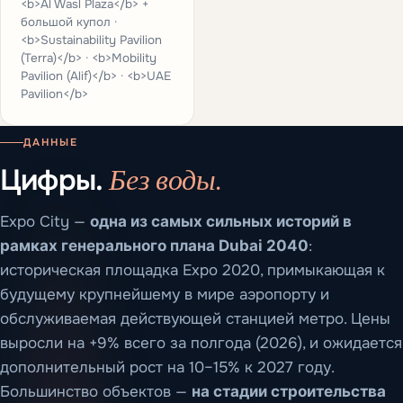
<b>Al Wasl Plaza</b> +
большой купол ·
<b>Sustainability Pavilion
(Terra)</b> · <b>Mobility
Pavilion (Alif)</b> · <b>UAE
Pavilion</b>
ДАННЫЕ
Без воды.
Цифры.
Expo City —
одна из самых сильных историй в
рамках генерального плана Dubai 2040
:
историческая площадка Expo 2020, примыкающая к
будущему крупнейшему в мире аэропорту и
обслуживаемая действующей станцией метро. Цены
выросли на +9% всего за полгода (2026), и ожидается
дополнительный рост на 10–15% к 2027 году.
Большинство объектов —
на стадии строительства