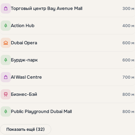
Торговый центр Bay Avenue Mall
300 м
Action Hub
400 м
Dubai Opera
600 м
Бурдж-парк
600 м
Al Wasl Centre
700 м
Бизнес-Бэй
800 м
Public Playground Dubai Mall
800 м
Показать ещё (32)