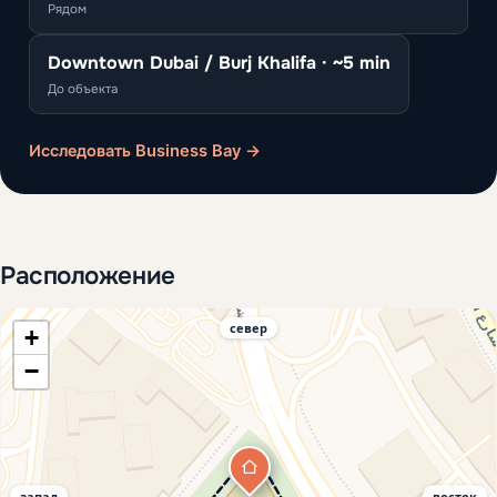
Рядом
Downtown Dubai / Burj Khalifa · ~5 min
До объекта
Исследовать Business Bay →
Расположение
север
+
−
запад
восток