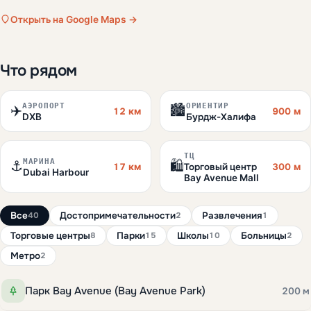
Открыть на Google Maps →
Что рядом
АЭРОПОРТ
ОРИЕНТИР
✈️
🏙️
12 км
900 м
DXB
Бурдж-Халифа
ТЦ
МАРИНА
⚓
🛍️
17 км
300 м
Торговый центр
Dubai Harbour
Bay Avenue Mall
Все
Достопримечательности
Развлечения
40
2
1
Торговые центры
Парки
Школы
Больницы
8
15
10
2
Метро
2
Парк Bay Avenue (Bay Avenue Park)
200 м