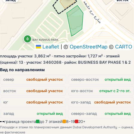
юг
Leaflet
|
©
OpenStreetMap
©
CARTO
площадь участка: 3,862 м² · пятно застройки: 1,727 м² · этажей
(оценка): 13 · участок: 3460268 · район: BUSINESS BAY PHASE 1 & 2
Вид по направлениям
север
свободный участок
северо-восток
открытый вид
восток
свободный участок
юго-восток
открыт с 2-го эт.
юг
свободный участок
юго-запад
свободный участок
запад
открытый вид
северо-запад
открытый вид
граница проекта
до 7 этажей
8–19
20+
Площади и этажи по планировочным данным Dubai Development Authority — оценка,
не фактические