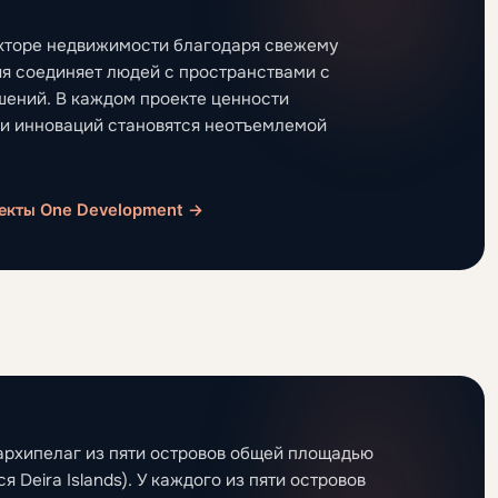
екторе недвижимости благодаря свежему
 соединяет людей с пространствами с
шений. В каждом проекте ценности
й и инноваций становятся неотъемлемой
екты One Development →
: архипелаг из пяти островов общей площадью
я Deira Islands). У каждого из пяти островов