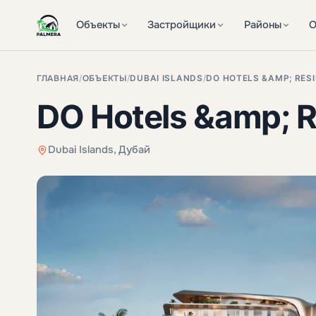
Объекты
Застройщики
Районы
О
ГЛАВНАЯ
/
ОБЪЕКТЫ
/
DUBAI ISLANDS
/
DO HOTELS &AMP; RES
DO Hotels &amp; 
Dubai Islands, Дубай