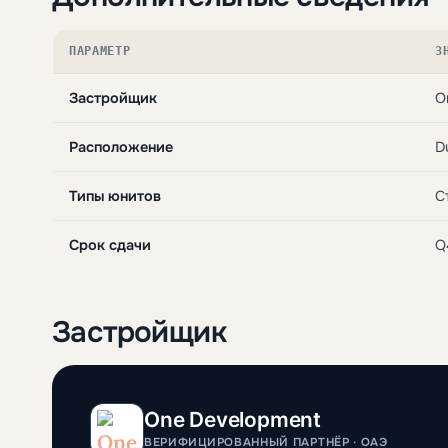
ПАРАМЕТР
З
Застройщик
O
Расположение
D
Типы юнитов
С
Срок сдачи
Q
Застройщик
One Development
ВЕРИФИЦИРОВАННЫЙ ПАРТНЁР · ОАЭ