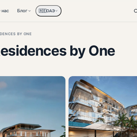
 нас
Блог
ОАЭ
🇦🇪
IDENCES BY ONE
Residences by One