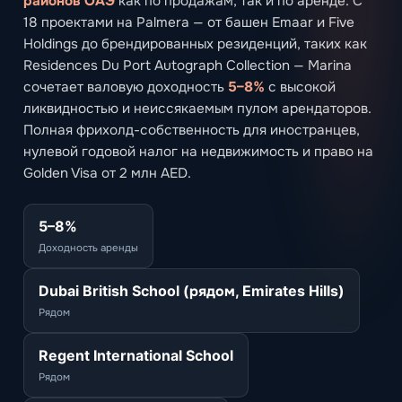
районов ОАЭ
как по продажам, так и по аренде. С
18 проектами на Palmera — от башен Emaar и Five
Holdings до брендированных резиденций, таких как
Residences Du Port Autograph Collection — Marina
сочетает валовую доходность
5–8%
с высокой
ликвидностью и неиссякаемым пулом арендаторов.
Полная фрихолд-собственность для иностранцев,
нулевой годовой налог на недвижимость и право на
Golden Visa от 2 млн AED.
5–8%
Доходность аренды
Dubai British School (рядом, Emirates Hills)
Рядом
Regent International School
Рядом