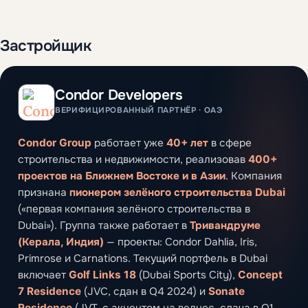
Застройщик
Condor Developers
ВЕРИФИЦИРОВАННЫЙ ПАРТНЁР · ОАЭ
Condor Group
работает уже
40+ лет
в сфере
строительства и недвижимости, реализовав
400+
проектов на Ближнем Востоке и в Азии
. Компания
признана
пионером зелёного строительства Dubai
(«первая компания зелёного строительства в
Dubai»). Группа также работает в
Тривандруме
(Керала, Индия)
— проекты: Condor Dahlia, Iris,
Primrose и Carnations. Текущий портфель в Dubai
включает
Golf Links 18
(Dubai Sports City),
Concept
7 Residence
(JVC, сдан в Q4 2024) и
Sonate
Residence
(JVT, с акцентом на велнес, сдача в Q1