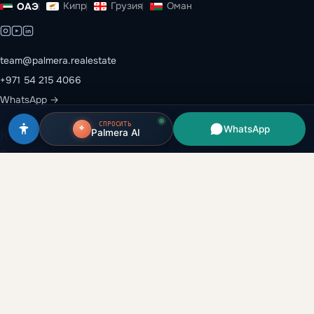
Кипр
Грузия
Оман
ОАЭ
team@palmera.realestate
+971 54 215 4066
WhatsApp →
СПРОСИТЬ
WhatsApp
Palmera AI
Каталог
Эмираты
Все объекты
Дубай
Застройщики
Абу-Даби
Районы
Рас-эль-Хайма
Вторичный рынок
Шарджа
Аренда и перепродажа
Аджман
Глоссарий
Умм-эль-Кувейн
Аналитика
Компания