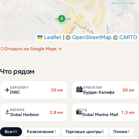
Leaflet
|
©
OpenStreetMap
©
CARTO
Открыть на Google Maps →
Что рядом
АЭРОПОРТ
ОРИЕНТИР
✈️
🏙️
20 км
20 км
DWC
Бурдж-Халифа
МАРИНА
ТЦ
⚓
🛍️
2,8 км
1,3 км
Dubai Harbour
Dubai Marina Mall
Все
Развлечения
Торговые центры
Пляжи
40
1
5
1