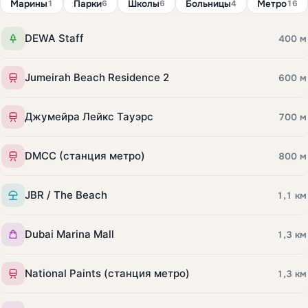
Марины
Парки
Школы
Больницы
Метро
1
6
6
4
16
DEWA Staff
400 м
Jumeirah Beach Residence 2
600 м
Джумейра Лейкс Тауэрс
700 м
DMCC (станция метро)
800 м
JBR / The Beach
1,1 км
Dubai Marina Mall
1,3 км
National Paints (станция метро)
1,3 км