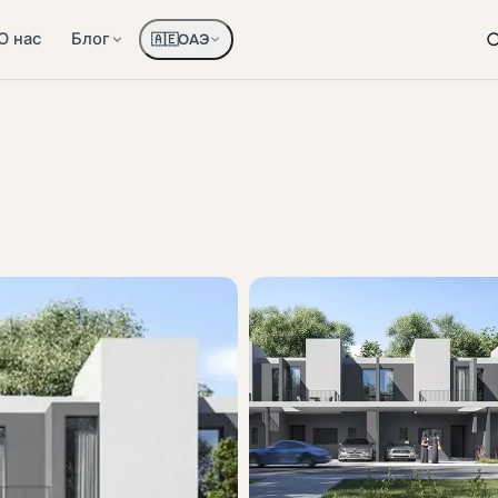
О нас
Блог
ОАЭ
🇦🇪