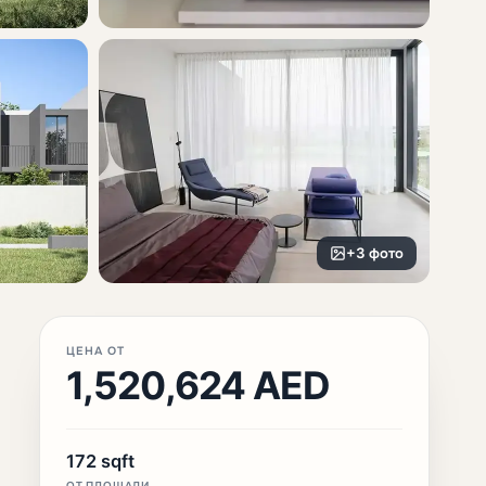
+3 фото
ЦЕНА ОТ
1,520,624 AED
172 sqft
ОТ ПЛОЩАДИ