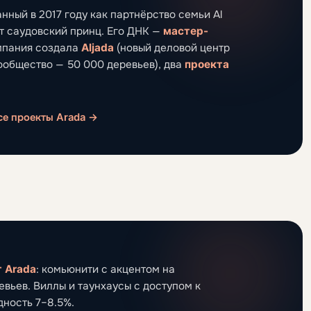
анный в 2017 году как партнёрство семьи Al
ет саудовский принц. Его ДНК —
мастер-
мпания создала
Aljada
(новый деловой центр
ообщество — 50 000 деревьев), два
проекта
се проекты Arada →
 Arada
: комьюнити с акцентом на
евьев. Виллы и таунхаусы с доступом к
дность 7–8.5%.