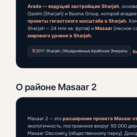
Arada — ведущий застройщик Sharjah
, основ
Qasimi (Sharjah) и Basma Group, которой владе
проекты гигантского масштаба в Sharjah
. Ко
Sharjah — 24 млн кв. футов) и
Masaar
(лесное с
мирового уровня в Sharjah
.
2017 ·
Sharjah, Объединённые Арабские Эмираты
В
О районе Masaar 2
Masaar 2 — это
расширение проекта Masaar от
экологичность, построенное вокруг 50 000 дер
Masaar Discovery (общественному парку). Дохо