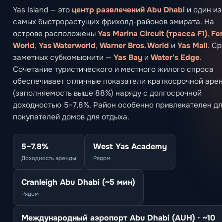
Yas Island — это
центр развлечений Abu Dhabi
и один из
самых быстрорастущих фрихолд-районов эмирата. На
острове расположены
Yas Marina Circuit (трасса F1)
,
Fer
World
,
Yas Waterworld
,
Warner Bros. World
и
Yas Mall
. С
заметных субкомьюнити —
Yas Bay
и
Water's Edge
.
Сочетание туристического и местного жилого спроса
обеспечивает отличные показатели краткосрочной аре
(заполняемость выше 88%) наряду с долгосрочной
доходностью 5–7,8%. Район особенно привлекателен д
покупателей домов для отдыха.
5–7.8%
West Yas Academy
Доходность аренды
Рядом
Cranleigh Abu Dhabi (~5 мин)
Рядом
Международный аэропорт Abu Dhabi (AUH) · ~10