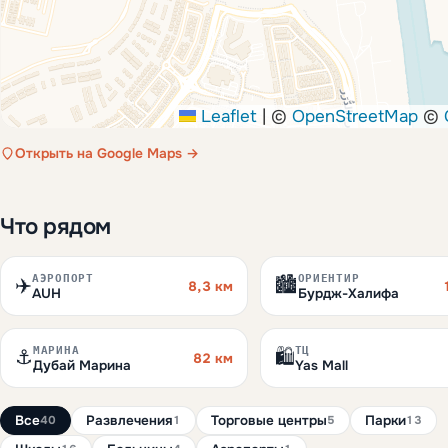
Leaflet
|
©
OpenStreetMap
©
Открыть на Google Maps →
Что рядом
АЭРОПОРТ
ОРИЕНТИР
✈️
🏙️
8,3 км
AUH
Бурдж-Халифа
МАРИНА
ТЦ
⚓
🛍️
82 км
Дубай Марина
Yas Mall
Все
Развлечения
Торговые центры
Парки
40
1
5
13