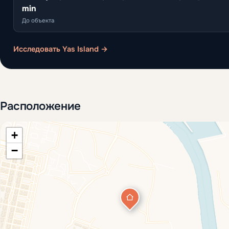
min
До объекта
Исследовать Yas Island →
Расположение
+
−