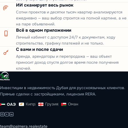
ИИ сканирует весь рынок
Сотни проектов и десятки тысяч квартир анализируются
ежедневно — ваш выбор строится на полной картине, а не
на паре объявлений.
Всё в одном приложении
Личный кабинет с доступом 24/7 к документам, ходу
строительства, графику платежей и не только.
С вами и после сдачи
Аренда, арендаторы и перепродажа — ваш объект
приносит доход спустя долгое время после получения
ключей.
Инвестиции в недвижимость Дубая для русскоязычных клиентов.
Прямые сделки с застройщиками, лицензия RERA.
Кипр
Грузия
Оман
ОАЭ
team@palmera.realestate