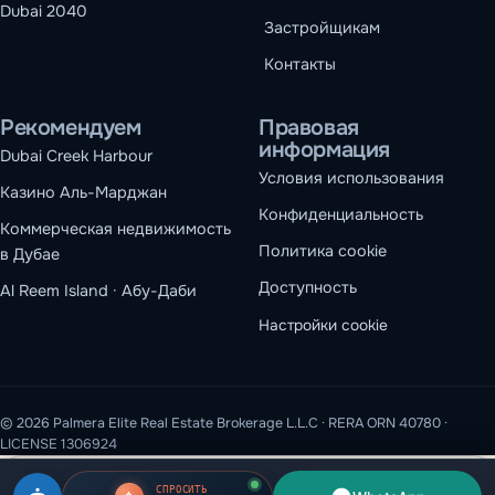
Dubai 2040
Застройщикам
Контакты
Рекомендуем
Правовая
информация
Dubai Creek Harbour
Условия использования
Казино Аль-Марджан
Конфиденциальность
Коммерческая недвижимость
Политика cookie
в Дубае
Доступность
Al Reem Island · Абу-Даби
Настройки cookie
© 2026 Palmera Elite Real Estate Brokerage L.L.C · RERA ORN 40780 ·
LICENSE 1306924
Мы используем файлы cookie
СПРОСИТЬ