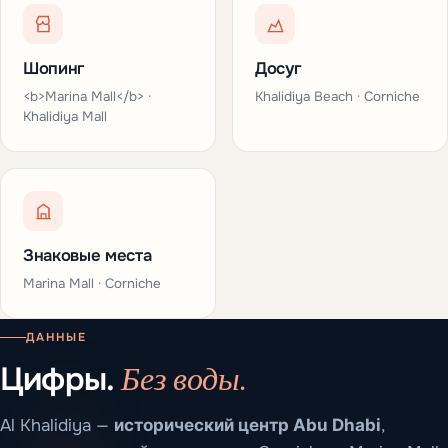
Шопинг
Досуг
<b>Marina Mall</b> ·
Khalidiya Beach · Corniche
Khalidiya Mall
Знаковые места
Marina Mall · Corniche
ДАННЫЕ
Без воды.
Цифры.
Al Khalidiya —
исторический центр Abu Dhabi
,