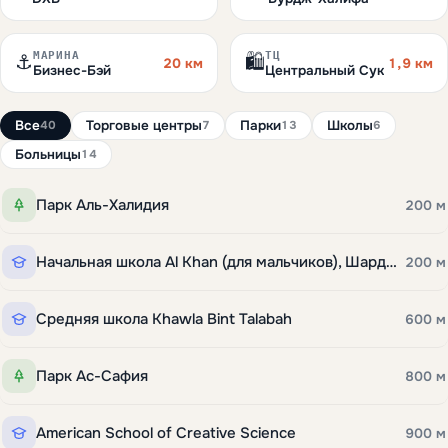
МАРИНА
ТЦ
⚓
🛍️
20 км
1,9 км
Бизнес-Бэй
Центральный Сук
Все
Торговые центры
Парки
Школы
40
7
13
6
Больницы
14
Парк Аль-Халидия
200 м
Начальная школа Al Khan (для мальчиков), Шарджа
200 м
Средняя школа Khawla Bint Talabah
600 м
Парк Ас-Сафия
800 м
American School of Creative Science
900 м