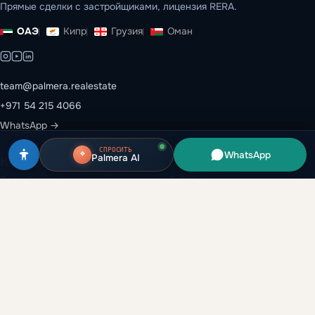
Прямые сделки с застройщиками, лицензия RERA.
ОАЭ
Кипр
Грузия
Оман
team@palmera.realestate
+971 54 215 4066
WhatsApp →
СПРОСИТЬ
WhatsApp
Palmera AI
Каталог
Эмираты
Все объекты
Дубай
Застройщики
Абу-Даби
Районы
Рас-эль-Хайма
Вторичный рынок
Шарджа
Аренда и перепродажа
Аджман
Глоссарий
Умм-эль-Кувейн