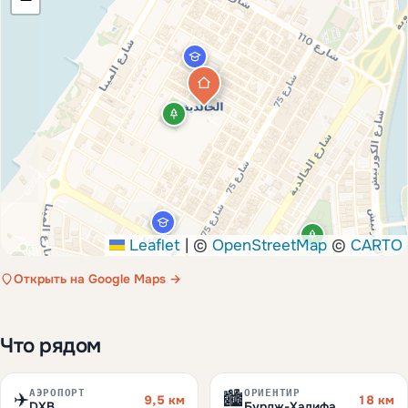
Leaflet
|
©
OpenStreetMap
©
CARTO
Открыть на Google Maps →
Что рядом
АЭРОПОРТ
ОРИЕНТИР
✈️
🏙️
9,5 км
18 км
DXB
Бурдж-Халифа