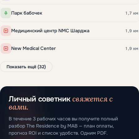
Парк бабочек
1,7 км
Медицинский центр NMC Шарджа
1,9 км
New Medical Center
1,9 км
Показать ещё (32)
свяжется с
Личный советник
вами.
В течение 3 рабочих часов вы получите полный
разбор The Residence by MAB — план оплаты,
прогноз ROI и список удобств. Одним PDF.