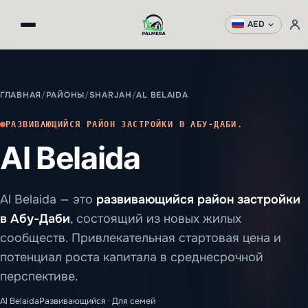
AED
ГЛАВНАЯ
/
РАЙОНЫ
/
SHARJAH
/
AL BELAIDA
РАЗВИВАЮЩИЙСЯ РАЙОН ЗАСТРОЙКИ В АБУ-ДАБИ.
Al Belaida
Al Belaida — это
развивающийся район застройки
в Абу-Даби
, состоящий из новых жилых
сообществ. Привлекательная стартовая цена и
потенциал роста капитала в среднесрочной
перспективе.
Al Belaida
Развивающийся · Для семей