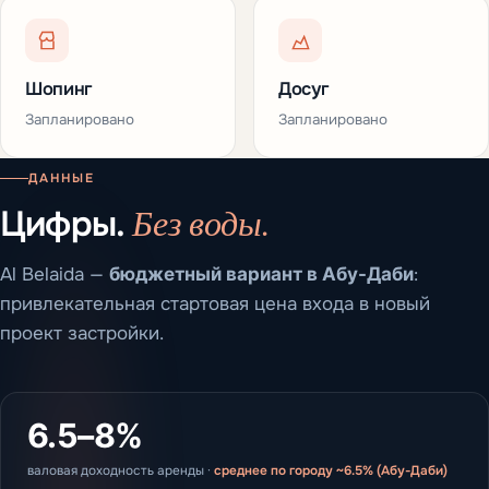
Шопинг
Досуг
Запланировано
Запланировано
ДАННЫЕ
Без воды.
Цифры.
Al Belaida —
бюджетный вариант в Абу-Даби
:
привлекательная стартовая цена входа в новый
проект застройки.
6.5–8%
валовая доходность аренды ·
среднее по городу ~6.5% (Абу-Даби)