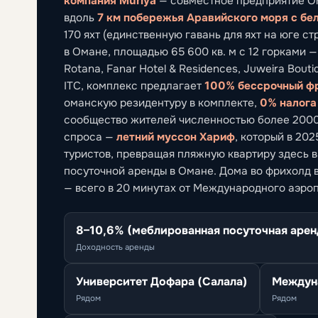
компания Muriya
— совместное предприятие O
вдоль
7 км побережья Аравийского моря с бе
170 яхт (единственную гавань для яхт на юге ст
в Омане, площадью 65 600 кв. м с 12 горками — 
Rotana, Fanar Hotel & Residences, Juweira Bout
ITC, комплекс предлагает
100% бессрочный фр
оманскую резидентуру в комплекте,
0% налога
сообщество жителей численностью более 2000 
спроса —
летний муссон Хариф
, который в 20
туристов, превращая пляжную квартиру здесь в
посуточной аренды в Омане. Дома во фрихолд 
— всего в 20 минутах от Международного аэро
8–10,6% (меблированная посуточная арен
Доходность аренды
Университет Дофара (Салала)
Междуна
Рядом
Рядом