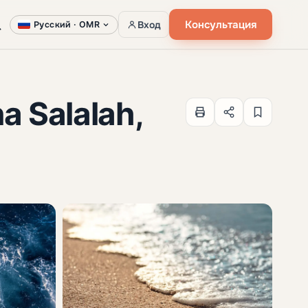
Консультация
Вход
Русский ·
OMR
a Salalah,