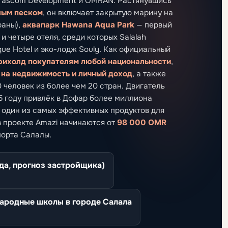
rascom Development и OMRAN. Растянувшись
лым песком
, он включает закрытую марину на
раны),
аквапарк Hawana Aqua Park
— первый
и четыре отеля, среди которых Salalah
ique Hotel и эко-лодж Souly. Как официальный
ихолд покупателям любой национальности
,
 на недвижимость и личный доход
, а также
человек из более чем 20 стран. Двигатель
25 году привлёк в Дофар более миллиона
 один из самых эффективных продуктов для
в проекте Amazi начинаются от
98 000 OMR
порта Салалы.
да, прогноз застройщика)
родные школы в городе Салала