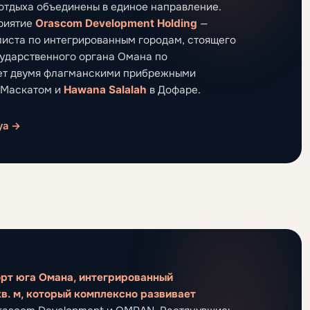
 отдыха объединены в единое направление.
приятие
Orascom Development Holding
—
иста по интегрированным городам, стоящего
сударственного органа Омана по
ляет двумя флагманскими прибрежными
 Маскатом и
Hawana Salalah
в Дофаре.
ya →
рт юга Омана, интегрированный
в. м, который комплексно развивает