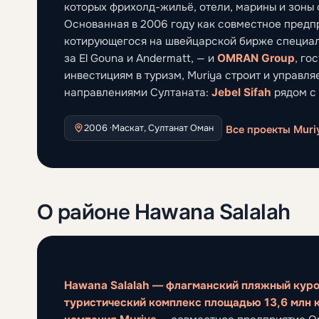
которых фрихолд-жильё, отели, марины и зоны
Основанная в 2006 году как совместное пред
котирующегося на швейцарской бирже специал
за El Gouna и Andermatt, — и
OMRAN Group
, го
инвестициям в туризм, Muriya строит и управ
направлениями Султаната:
Jebel Sifah
рядом с
2006 ·
Маскат, Султанат Оман
Все проекты Muri
О районе Hawana Salalah
Hawana Salalah — флагманский пляжный куро
туристический комплекс площадью 13,6 млн к