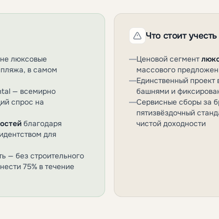
Что стоит учесть
ане люксовые
—
Ценовой сегмент
люк
 пляжа, в самом
массового предложен
—
Единственный проект 
ntal — всемирно
башнями и фиксирова
ий спрос на
—
Сервисные сборы за 
пятизвёздочный станда
ностей
благодаря
чистой доходности
езидентством для
ть — без строительного
внести 75% в течение