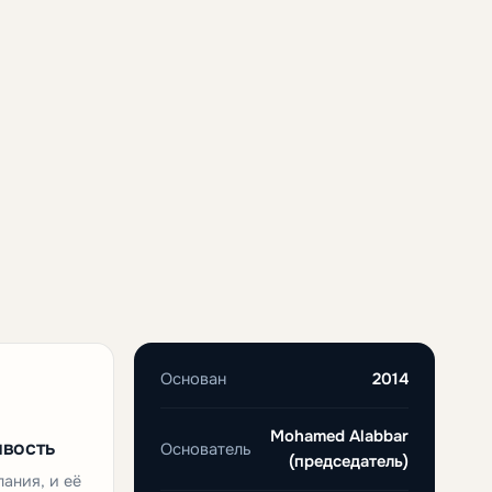
Основан
2014
Mohamed Alabbar
ивость
Основатель
(председатель)
пания, и её