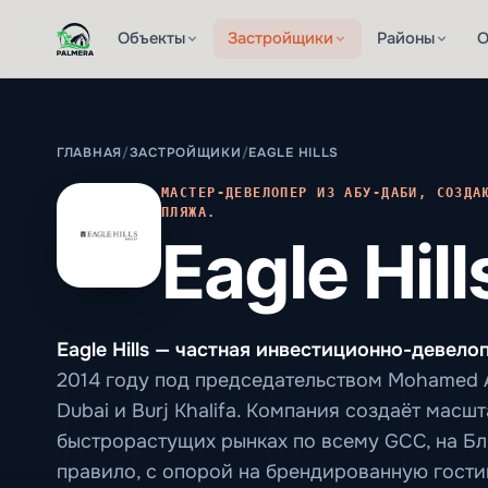
Объекты
Застройщики
Районы
О
ГЛАВНАЯ
/
ЗАСТРОЙЩИКИ
/
EAGLE HILLS
МАСТЕР-ДЕВЕЛОПЕР ИЗ АБУ-ДАБИ, СОЗДА
ПЛЯЖА.
Eagle Hill
Eagle Hills — частная инвестиционно-девел
2014 году под председательством Mohamed A
Dubai и Burj Khalifa. Компания создаёт ма
быстрорастущих рынках по всему GCC, на Бл
правило, с опорой на брендированную гост