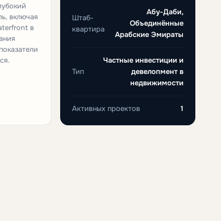
лубокий
Абу-Даби,
ь, включая
Штаб-
Объединённые
terfront в
квартира
Арабские Эмираты
ания
 показатели
ся.
Частные инвестиции и
Тип
девелопмент в
недвижимости
Активных проектов
1