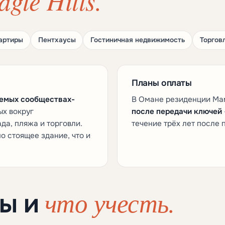
agle Hills.
артиры
Пентхаусы
Гостиничная недвижимость
Торгов
Планы оплаты
емых сообществах-
В Омане резиденции Man
х вокруг
после передачи ключей
да, пляжа и торговли.
течение трёх лет после
о стоящее здание, что и
что учесть.
ны и