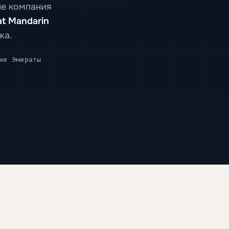
не компания
at Mandarin
жа.
ие Эмираты