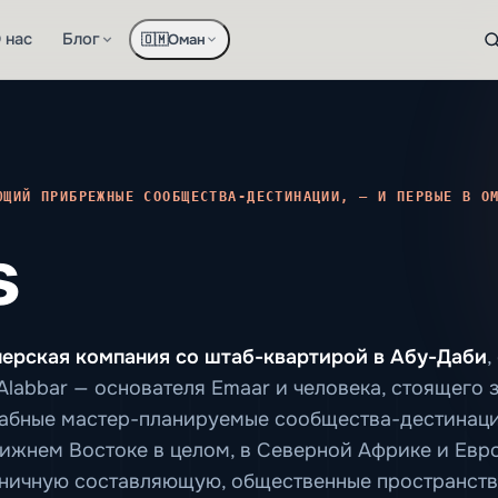
 нас
Блог
Оман
🇴🇲
ЮЩИЙ ПРИБРЕЖНЫЕ СООБЩЕСТВА-ДЕСТИНАЦИИ, — И ПЕРВЫЕ В О
s
оперская компания со штаб-квартирой в Абу-Даби
,
labbar — основателя Emaar и человека, стоящего
сштабные мастер-планируемые сообщества-дестинац
ижнем Востоке в целом, в Северной Африке и Евро
иничную составляющую, общественные пространств