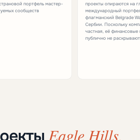
трановой портфель мастер-
проекты опираются на г
руемых сообществ
международный портфел
флагманский Belgrade Wa
Сербии. Поскольку комп
частная, её финансовые
публично не раскрывают
Eagle Hills.
роекты