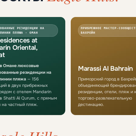
ОВАННЫЕ РЕЗИДЕНЦИИ НА
ПРИБРЕЖНОЕ МАСТЕР-СООБЩЕСТ
ЛИНИИ ПЛЯЖА · ОМАН
БАХРЕЙН
esidences at
rin Oriental,
at
в Омане люксовые
Marassi Al Bahrain
ованные резиденции на
линии пляжа
— 156
Приморский город в Бахрей
ций в двух прибрежных
объединяющий брендирова
рядом с отелем Mandarin
резиденции, отели, пляж и
 в Shatti Al Qurum, с прямым
торгово-развлекательную
 на частный пляж.
дестинацию.