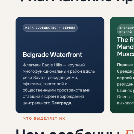
МЕГА-СООБЩЕСТВО · СЕРБИЯ
БРЕНДИР
ПЕРВОЙ 
The R
Manda
Musc
Belgrade Waterfront
Первые 
Флагман Eagle Hills — крупный
многофункциональный район вдоль
брендир
реки Sava с резиденциями,
первой 
офисами, торговлей и
резиден
общественными пространствами,
башнях 
ставший якорем возрождения
Oriental
центрального
Белграда
.
выходом
ЧТО ВЫДЕЛЯЕТ ИХ