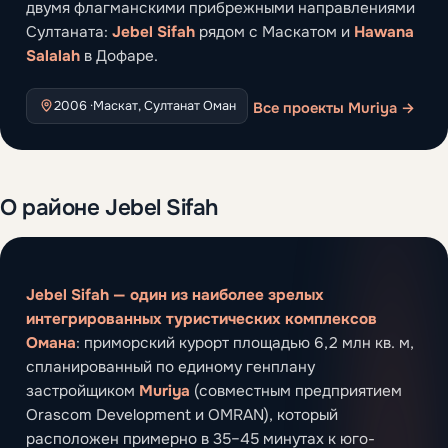
двумя флагманскими прибрежными направлениями
Султаната:
Jebel Sifah
рядом с Маскатом и
Hawana
Salalah
в Дофаре.
2006 ·
Маскат, Султанат Оман
Все проекты Muriya →
О районе Jebel Sifah
Jebel Sifah — один из наиболее зрелых
интегрированных туристических комплексов
Омана
: приморский курорт площадью 6,2 млн кв. м,
спланированный по единому генплану
застройщиком
Muriya
(совместным предприятием
Orascom Development и OMRAN), который
расположен примерно в 35–45 минутах к юго-