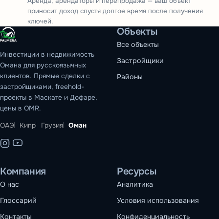
Аренда, арендаторы и перепродажа — ваш объект
приносит доход спустя долгое время после получения
ключей.
Объекты
Все объекты
Инвестиции в недвижимость
Застройщики
Омана для русскоязычных
клиентов. Прямые сделки с
Районы
застройщиками, freehold-
проекты в Маскате и Дофаре,
цены в OMR.
ОАЭ
Кипр
Грузия
Оман
Компания
Ресурсы
О нас
Аналитика
Глоссарий
Условия использования
Контакты
Конфиденциальность