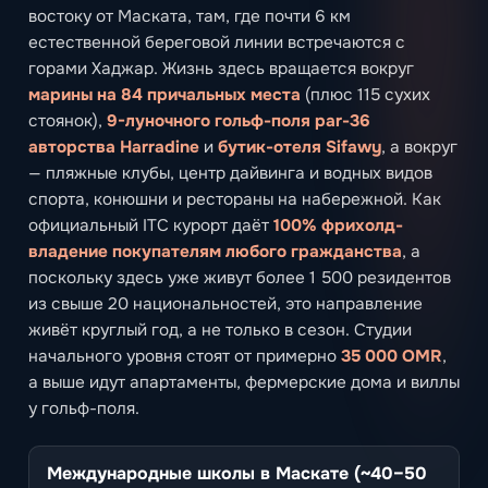
востоку от Маската, там, где почти 6 км
естественной береговой линии встречаются с
горами Хаджар. Жизнь здесь вращается вокруг
марины на 84 причальных места
(плюс 115 сухих
стоянок),
9-луночного гольф-поля par-36
авторства Harradine
и
бутик-отеля Sifawy
, а вокруг
— пляжные клубы, центр дайвинга и водных видов
спорта, конюшни и рестораны на набережной. Как
официальный ITC курорт даёт
100% фрихолд-
владение покупателям любого гражданства
, а
поскольку здесь уже живут более 1 500 резидентов
из свыше 20 национальностей, это направление
живёт круглый год, а не только в сезон. Студии
начального уровня стоят от примерно
35 000 OMR
,
а выше идут апартаменты, фермерские дома и виллы
у гольф-поля.
Международные школы в Маскате (~40–50