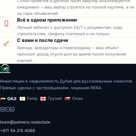
Сотни проектов и десятки тысяч квартир анализируются
ежедневно — ваш выбор строится на полной картине, а не
на паре объявлений.
Всё в одном приложении
Личный кабинет с доступом 24/7 к документам, ходу
строительства, графику платежей и не только.
С вами и после сдачи
Аренда, арендаторы и перепродажа — ваш объект
приносит доход спустя долгое время после получения
ключей.
Инвестиции в недвижимость Дубая для русскоязычных клиентов.
Прямые сделки с застройщиками, лицензия RERA.
Кипр
Грузия
Оман
ОАЭ
team@palmera.realestate
+971 54 215 4066